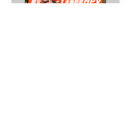
伴侶和妳一起預防HPV，才有資格說愛妳！
PR（台灣癌症基金會）
賴清德宣布藥價調查機制擬暫停3年 專家：恐牽動
健保財務與病人用藥權益