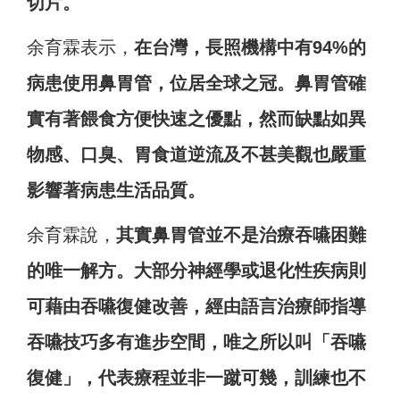
切片。
余育霖表示，
在台灣，長照機構中有94%的
病患使用鼻胃管，位居全球之冠。鼻胃管確
實有著餵食方便快速之優點，然而缺點如異
物感、口臭、胃食道逆流及不甚美觀也嚴重
影響著病患生活品質。
余育霖說，
其實鼻胃管並不是治療吞嚥困難
的唯一解方。大部分神經學或退化性疾病則
可藉由吞嚥復健改善，經由語言治療師指導
吞嚥技巧多有進步空間，唯之所以叫「吞嚥
復健」，代表療程並非一蹴可幾，訓練也不