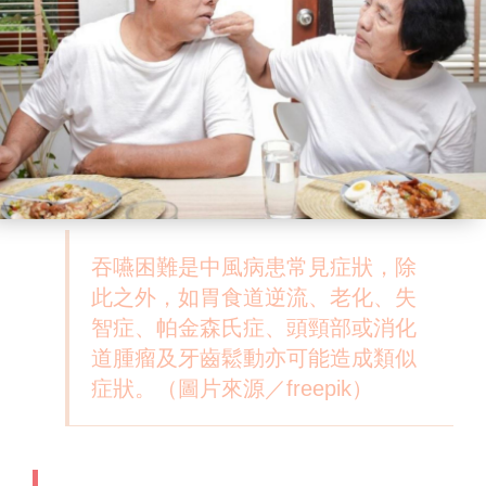
吞嚥困難是中風病患常見症狀，除
此之外，如胃食道逆流、老化、失
智症、帕金森氏症、頭頸部或消化
道腫瘤及牙齒鬆動亦可能造成類似
症狀。（圖片來源／freepik）