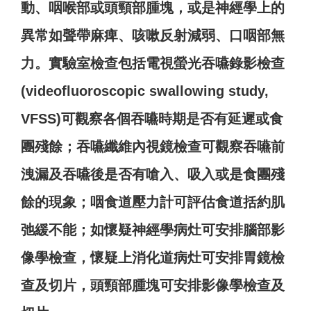
動、咽喉部或頭頸部腫塊，或是神經學上的
異常如聲帶麻痺、咳嗽反射減弱、口咽部無
力。實驗室檢查包括電視螢光吞嚥錄影檢查
(videofluoroscopic swallowing study,
VFSS)可觀察各個吞嚥時期是否有延遲或食
團殘餘；吞嚥纖維內視鏡檢查可觀察吞嚥前
洩漏及吞嚥後是否有嗆入、吸入或是食團殘
餘的現象；咽食道壓力計可評估食道括約肌
弛緩不能；如懷疑神經學病灶可安排腦部影
像學檢查，懷疑上消化道病灶可安排胃鏡檢
查及切片，頭頸部腫塊可安排影像學檢查及