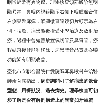
咽喉經常有異物感。理學檢查頸部觸診無明
顯異常，鼻咽內視鏡顯示右側下咽腫瘤合併
右側聲帶麻痺，喉顯微直達鏡切片顯示為右
側下咽癌。病患隨後接受化學治療及放射治
療，過程中曾短暫放置氣切管及鼻胃管，療
程結束後皆順利移除，病患聲音品質及吞嚥
功能皆有明顯改善。
臺北市立聯合醫院仁愛院區耳鼻喉科主治醫
師余育霖指出，
病史詢問可了解病患的飲食
型態、用餐狀況、過去病史。理學檢查可初
步了解是否有解剖構造上的異常如牙齒鬆