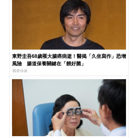
東野圭吾68歲罹大腸癌病逝！醫揭「久坐寫作」恐增
風險 腸道保養關鍵在「餵好菌」
醫療保健