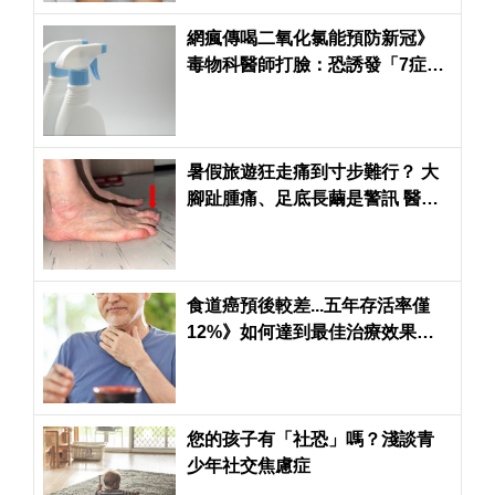
網瘋傳喝二氧化氯能預防新冠》
毒物科醫師打臉：恐誘發「7症
狀」甚至喪命
暑假旅遊狂走痛到寸步難行？ 大
腳趾腫痛、足底長繭是警訊 醫：
小心拇指外翻
食道癌預後較差...五年存活率僅
12%》如何達到最佳治療效果？
醫師解惑
您的孩子有「社恐」嗎？淺談青
少年社交焦慮症