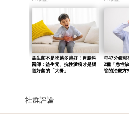
PR（易借網）
PR（易借網）
益生菌不是吃越多越好！胃腸科
每47分鐘就
醫師：益生元、抗性澱粉才是腸
2種「急性
道好菌的「大餐」
管的治療方
社群評論