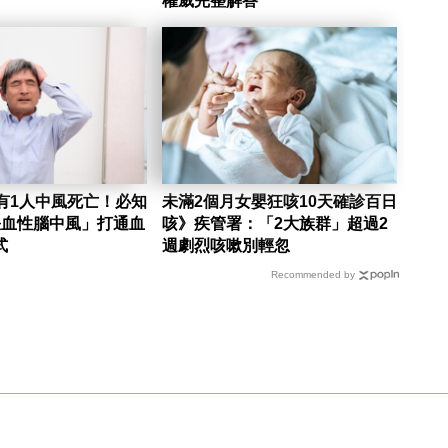
權威完整解答
有1人中風死亡！必知
未滿2個月女嬰狂咳10天確診百日
缺血性腦中風」打通血
咳》疾管署：「2大族群」超過2
式
週劇烈咳嗽別輕忽
Recommended by