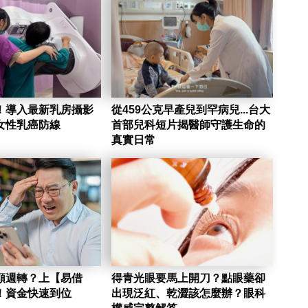
！導入最新乳房攝影
從459公克早產兒到罕病兒...台大
女性乳癌防線
首部兒科短片揭醫師守護生命的
真實日常
額週轉？上【易借
得青光眼要馬上開刀？點眼藥卻
！資金快速到位
出現泛紅、乾澀該怎麼辦？眼科