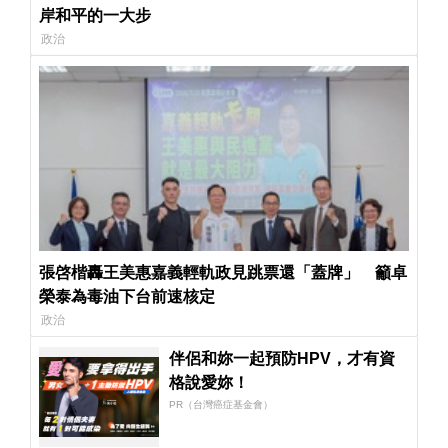
岸和平的一大步
政治
張啓楷轟王美惠嘉義輕軌政見跳票還「蓋牌」 籲卓
榮泰為毒油下台前速核定
政治
伴侶和妳一起預防HPV，才有資
格說愛妳！
PR（台灣癌症基金會）