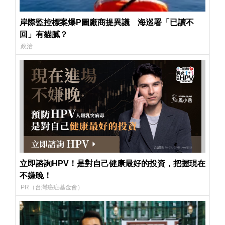
岸際監控標案爆P圖廠商提異議 海巡署「已讀不
回」有貓膩？
政治
立即諮詢HPV！是對自己健康最好的投資，把握現在
不嫌晚！
PR（台灣癌症基金會）