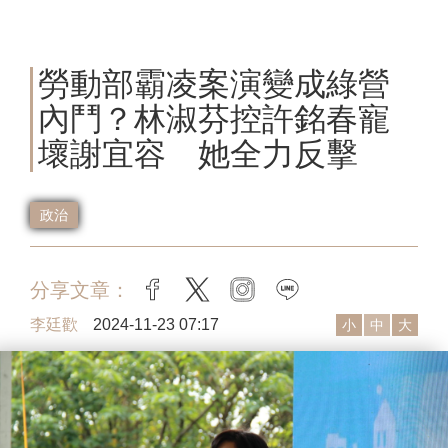
勞動部霸凌案演變成綠營
內鬥？林淑芬控許銘春寵
壞謝宜容 她全力反擊
政治
分享文章：
facebook
twitter
instagram
line
李廷歡
2024-11-23 07:17
小
中
大