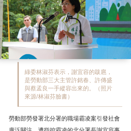
綠委林淑芬表示，謝宜容的跋扈，
是勞動部三大主管許銘春、許傳盛
與蔡孟良一手縱容出來的。（照片
來源/林淑芬臉書）
勞動部勞發署北分署的職場霸凌案引發社會
廣泛關注，遭指控霸凌的北分署長謝宜容事