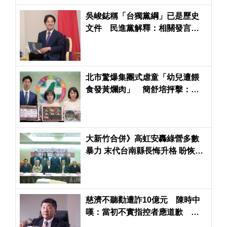
吳峻鋕稱「台獨黨綱」已是歷史
文件 民進黨解釋：相關發言都
有其歷史脈絡
北市驚爆集團式虐童「幼兒遭餵
食發黃爛肉」 簡舒培抨擊：蔣
萬安市府竟輕輕放下
大新竹合併》高虹安轟綠營多數
暴力 末代台南縣長悔升格 盼恢復
鄉鎮市選舉
慈濟不聽勸遭詐10億元 陳時中
嘆：當初不實指控者應道歉 綠
轟藍「詐團共犯」