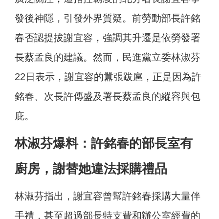
發後神隱，引發外界質疑。前勞動部長許銘
春否認提拔謝宜容，強調其升遷是依勞發署
長蔡孟良的建議。然而，民進黨立委林淑芬
22日表示，謝宜容的囂張跋扈，正是因為許
銘春、次長許傳盛及署長蔡孟良的縱容與包
庇。
林淑芬爆料：許銘春的部長室有
廚房，謝替她違法採購禮品
林淑芬指出，謝宜容曾幫許銘春採購大量伴
手禮，甚至超過部長特支費和辦公室經費的