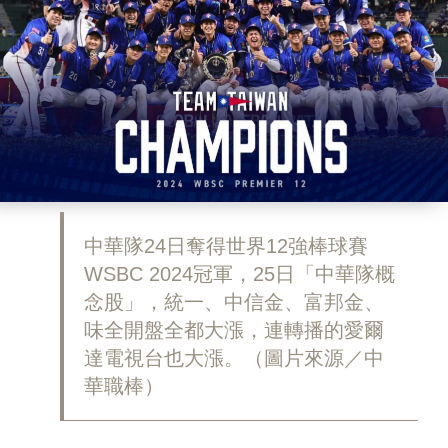
中華隊24日奪得世界12強棒球賽
WSBC 2024冠軍，25日「中華隊概
念股」，統一、中信金、富邦金、
味全開盤全都大漲，連轉播的愛爾
達電視台也大漲。（圖片來源／中
華職棒）