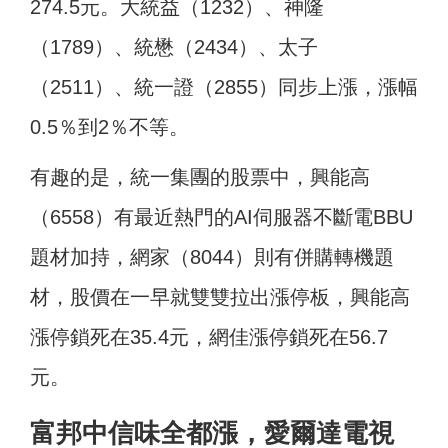
274.5元。大統益（1232）、神隆
（1789）、統懋（2434）、太子
（2511）、統一證（2855）同步上漲，漲幅
0.5％到2％不等。
有趣的是，統一集團的股票中，興能高
（6558）有最近熱門的AI伺服器不斷電BBU
題材加持，網家（8044）則有併購轉機題
材，股價在一早就雙雙拉出漲停板，興能高
漲停鎖死在35.4元，網佳漲停鎖死在56.7
元。
富邦中信味全都漲，愛爾達電視