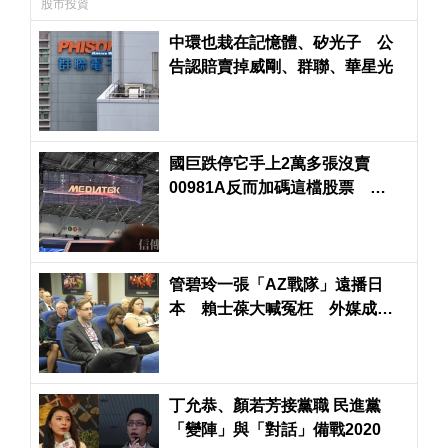
股市投資
中環也栽在記憶體、矽光子 公
告認賠賣掉威剛、群聯、華星光
國巨跌停它手上2萬多張沒賣
00981A反而加碼這檔股票
00403A則加碼這檔
管碧玲一張「AZ戰隊」遠播日
本 賴士葆大喊冤枉 外媒成藍
綠競爭新舞台
丁允恭、顏若芳接黨職 民進黨
「變陣」與「對話」備戰2020