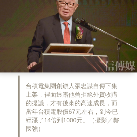
台積電集團創辦人張忠謀自傳下集
上架，裡面透露他曾拒絕外資收購
的提議，才有後來的高速成長，而
當年台積電股價67元左右，到今已
經漲了14倍到1000元。（攝影／鄭
國強）