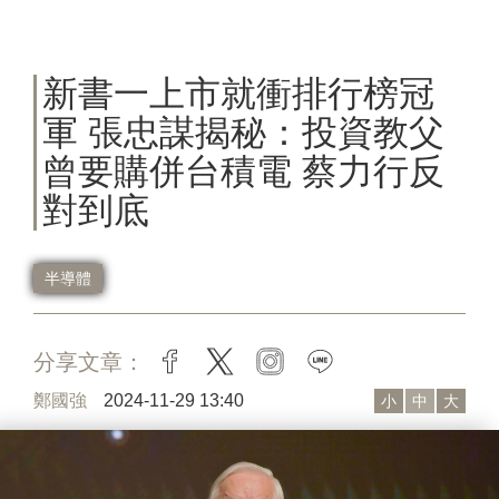
新書一上市就衝排行榜冠
軍 張忠謀揭秘：投資教父
曾要購併台積電 蔡力行反
對到底
半導體
分享文章：
facebook
twitter
instagram
line
鄭國強
2024-11-29 13:40
小
中
大