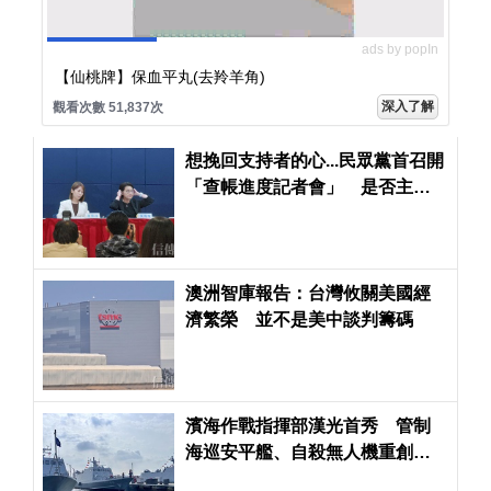
ads by popIn
【仙桃牌】保血平丸(去羚羊角)
深入了解
觀看次數 51,837次
想挽回支持者的心...民眾黨首召開
「查帳進度記者會」 是否主動
請辭？黃珊珊未正面回應
澳洲智庫報告：台灣攸關美國經
濟繁榮 並不是美中談判籌碼
濱海作戰指揮部漢光首秀 管制
海巡安平艦、自殺無人機重創共
軍