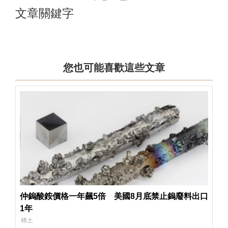
文章關鍵字
您也可能喜歡這些文章
仲鎢酸銨價格一年飆5倍 美國8月底禁止鎢廢料出口
1年
稀土