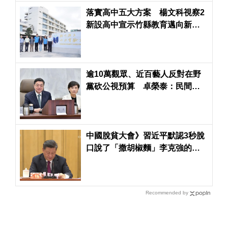
落實高中五大方案 楊文科視察2
新設高中宣示竹縣教育邁向新篇
章
逾10萬觀眾、近百藝人反對在野
黨砍公視預算 卓榮泰：民間希
望維護藝文發展環境
中國脫貧大會》習近平默認3秒脫
口說了「撒胡椒麵」李克強的一
席話也很經典
Recommended by