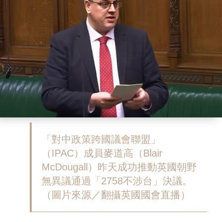
「對中政策跨國議會聯盟」
（IPAC）成員麥道高（Blair
McDougall）昨天成功推動英國朝野
無異議通過「2758不涉台」決議。
（圖片來源／翻攝英國國會直播）