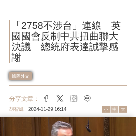
「2758不涉台」連線 英
國國會反制中共扭曲聯大
決議 總統府表達誠摯感
謝
國際外交
分享文章：
facebook
twitter
instagram
line
胡智凱
2024-11-29 16:14
小
中
大