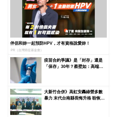
伴侶和妳一起預防HPV，才有資格說愛妳！
PR（台灣癌症基金會）
疫苗合約爭議》是「封存」還是
「保存」30年？蔡壁如：高端
EUA食藥署尚未決定是否公開
大新竹合併》高虹安轟綠營多數
暴力 末代台南縣長悔升格 盼恢復
鄉鎮市選舉