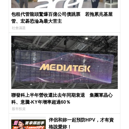
包租代管龍頭驚爆百億公司債跳票 若拖累兆基屋
管、宏碁恐淪為最大苦主
社會議題
聯發科上半年營收還比去年同期衰退 集團軍晶心
科、意騰-KY年增率超過60％
股市投資
伴侶和妳一起預防HPV，才有資
格說愛妳！