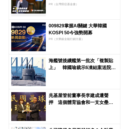
PR（台灣癌症基金會）
009829掌握AI關鍵 大華韓國
KOSPI 50今強勢開募
PR（大華銀全能行銷方案）
海艦號後續艦第一批次「複製貼
上」 韓國瑜裁示6凍結案送院會
表決
兆基屋管前董事長李建成遭聲
押 這個體育協會和一支女壘隊
也受到波及