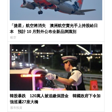
「捷星」航空將消失 澳洲航空賣光手上持股給日
本 預計 10 月對外公布全新品牌識別
航空
韓股暴跌 120萬人被追繳保證金 韓國政府下令加
強巡邏27座大橋
股市投資