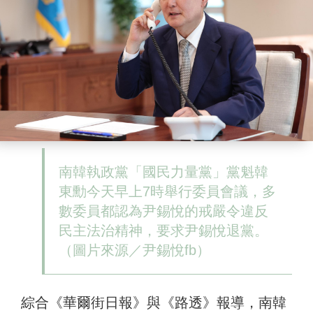
南韓執政黨「國民力量黨」黨魁韓
東勳今天早上7時舉行委員會議，多
數委員都認為尹錫悅的戒嚴令違反
民主法治精神，要求尹錫悅退黨。
（圖片來源／尹錫悅fb）
綜合《華爾街日報》與《路透》報導，南韓