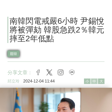
南韓閃電戒嚴6小時 尹錫悅
將被彈劾 韓股急跌2％韓元
摔至2年低點
罷韓
分享文章：
facebook
twitter
instagram
line
邱立玲
2024-12-04 11:44
小
中
大