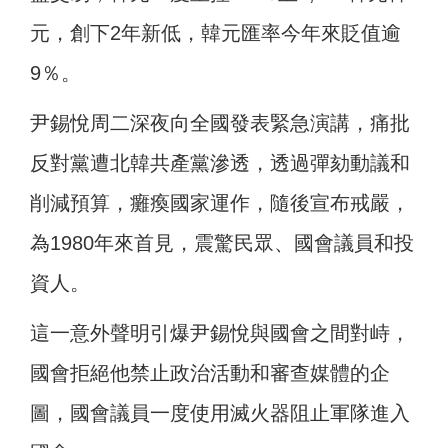
元，創下2年新低，韓元匯率今年來貶值逾
9％。
尹錫悅周二深夜向全國發表緊急演講，痛批
反對黨遭北韓共產黨滲透，透過彈劾動議和
削減預算，癱瘓國家運作，隨後宣布戒嚴，
為1980年來首見，震驚民眾、國會議員和投
資人。
這一意外聲明引爆尹錫悅與國會之間對峙，
國會拒絕他禁止政治活動和審查媒體的企
圖，國會議員一度使用滅火器阻止軍隊進入