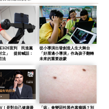
3/26宣判 民進黨
從小導演出發創造人生大舞台
對立」 提前喊話：
「好厝邊小導演」作為孩子翻轉
司法
未來的重要啟蒙
PV！是對自己健康最
「痣」會變惡性黑色素瘤嗎？別