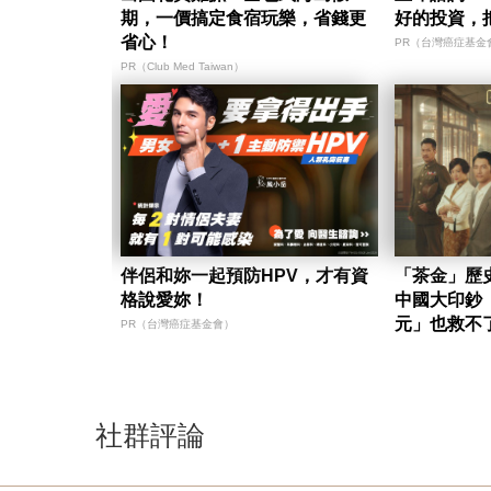
期，一價搞定食宿玩樂，省錢更
好的投資，
省心！
PR（台灣癌症基金
PR（Club Med Taiwan）
伴侶和妳一起預防HPV，才有資
「茶金」歷
格說愛妳！
中國大印鈔
元」也救不
PR（台灣癌症基金會）
社群評論