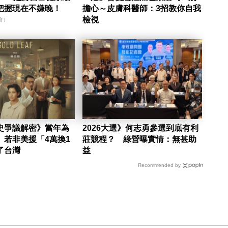
把握現在不嫌晚！
擔心～皮膚科醫師：3招教你自我
檢視
會）
史爭議解密》當年為
2026大選》何志勇參選到底有利
 若非美援「4萬換1
莊競程？ 綠營曝實情：無甚助
了台灣
益
Recommended by