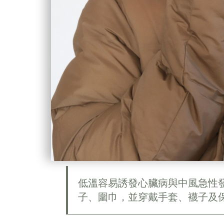
低溫容易誘發心臟病與中風急性
子、圍巾，並穿戴手套、襪子及保暖