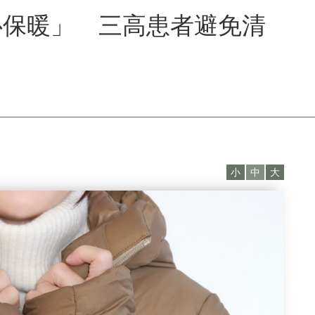
心保暖」 三高患者避免清
小
中
大