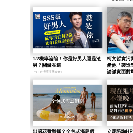
1/2機率淪陷！你是好男人還是渣
柯文哲貪污案
男？關鍵在這
憂他「製造
請誠實面對
PR（台灣癌症基金會）
出國花費難抓？全包式海島假
立即諮詢H