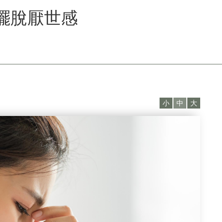
擺脫厭世感
小
中
大