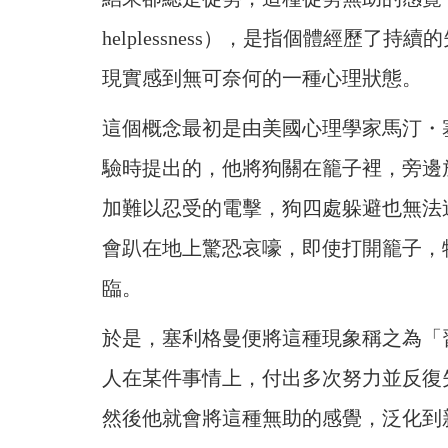
helplessness），是指個體經歷
現實感到無可奈何的一種心理狀態。
這個概念最初是由美國心理學家馬汀・塞利格曼（
驗時提出的，他將狗關在籠子裡，旁邊
加難以忍受的電擊，狗四處躲避也無法
會趴在地上驚恐哀嚎，即使打開籠子，
臨。
於是，塞利格曼便將這種現象稱之為「
人在某件事情上，付出多次努力並反復
然後他就會將這種無助的感覺，泛化到