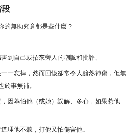
階段
你的無助究竟都是些什麼？
。
傷害到自己或招來旁人的嘲諷和批評。
快一一忘掉，然而回憶卻常令人黯然神傷，但無
也於事無補。
麼，因為怕他（或她）誤解、多心，如果惹他
講道理他不聽，打他又怕傷害他。