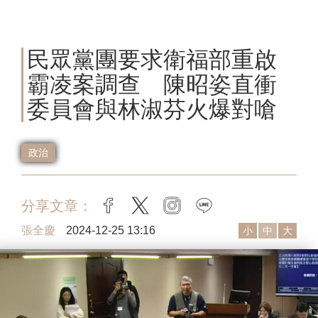
民眾黨團要求衛福部重啟
霸凌案調查 陳昭姿直衝
委員會與林淑芬火爆對嗆
政治
分享文章：
facebook
twitter
instagram
line
張全慶
2024-12-25 13:16
小
中
大