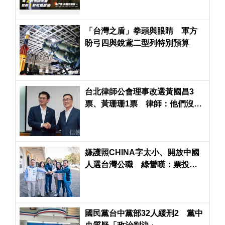
「台灣之盾」拳頭與眼睛 軍方
盼弓四與銳鳶二型列特別預算
台北律師公會理事改選黃國昌3
票、黃珊珊1票 律師：他們沒有
登記參選是人家惡搞投票的
嫌護照CHINA字太小、開放中國
人選台灣公職 綠營嘆：票投蔣
萬安就是票投這款藍委
國民黨台中黨部32人緩刑2 黨中