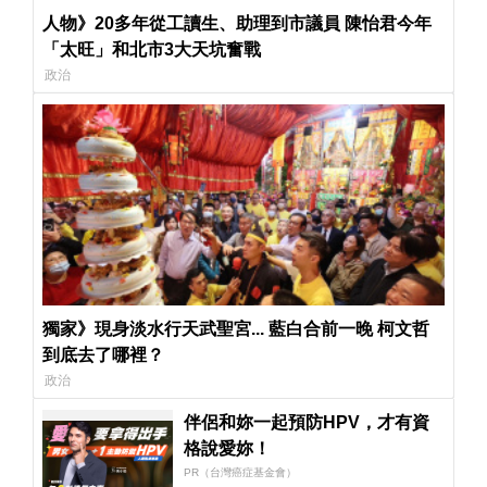
人物》20多年從工讀生、助理到市議員 陳怡君今年
「太旺」和北市3大天坑奮戰
政治
獨家》現身淡水行天武聖宮... 藍白合前一晚 柯文哲
到底去了哪裡？
政治
伴侶和妳一起預防HPV，才有資
格說愛妳！
PR（台灣癌症基金會）