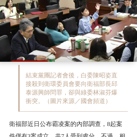
結束黨團記者會後，白委陳昭姿直
接殺到衛環委員會要向衛福部長邱
泰源興師問罪，卻與綠委林淑芬爆
衝突。（圖片來源／國會頻道）
衛福部近日公布霸凌案的內部調查，8起案
件僅有3案成立，共7人受到處分。不過，相