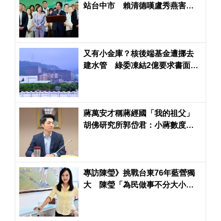
站台中市 賴清德嘆盧秀燕害台
中淪為豬瘟與食安破口
又有小金庫？核後端基金遭挪去
建水管 綠委凍結2億要求書面解
釋
蔣萬安才稱蔣經國「我的祖父」
胡佛研究所郭岱君：小蔣數度否
認且未驗DNA
專訪陳瑩》挑戰台東76年藍營獨
大 陳瑩「為民做事不分大小
事」：我的政見不跳票！