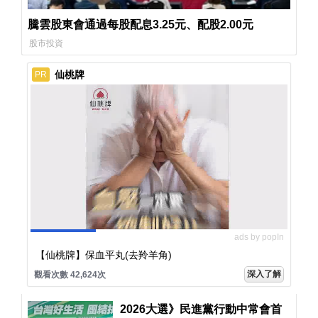
騰雲股東會通過每股配息3.25元、配股2.00元
股市投資
仙桃牌
PR
ads by popIn
【仙桃牌】保血平丸(去羚羊角)
深入了解
觀看次數 42,624次
2026大選》民進黨行動中常會首