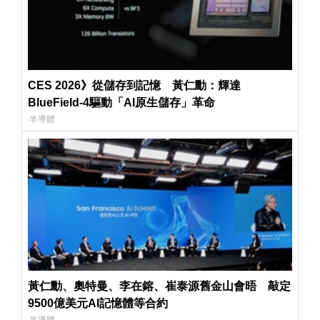
CES 2026》從儲存到記憶 黃仁勳：輝達
BlueField-4驅動「AI原生儲存」革命
半導體
黃仁勳、奧特曼、李在鎔、崔泰源舊金山會晤 敲定
9500億美元AI記憶體等合約
半導體