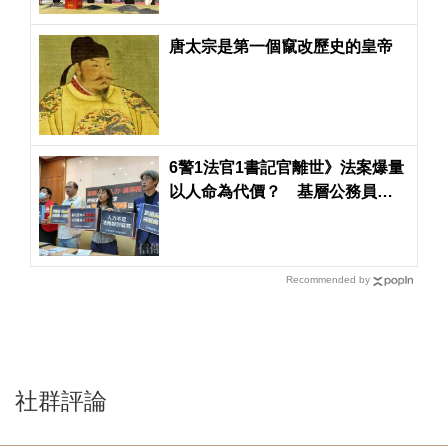
唐太宗是第一個竄改歷史的皇帝
6警1法官1書記官離世》法案爆量
以人命為代價？ 基層公務員承
受惡果多年無解
Recommended by
社群評論