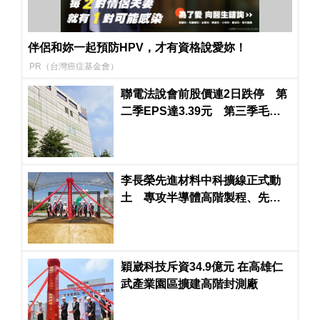
伴侶和妳一起預防HPV，才有資格說愛妳！
PR（台灣癌症基金會）
聯電法說會前股價連2日跌停 第
二季EPS達3.39元 第三季毛利
率可達34％至36％
李長榮先進材料中科擴線正式動
土 專攻半導體高階製程、先進
封裝配方產品
穎崴科技斥資34.9億元 在高雄仁
武產業園區擴建高階封測廠