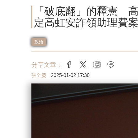
「破底翻」的釋憲 
定高虹安詐領助理費
政治
分享文章：
facebook
twitter
instagram
line
張全慶
2025-01-02 17:30