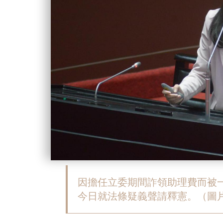
因擔任立委期間詐領助理費而被
今日就法條疑義聲請釋憲。（圖