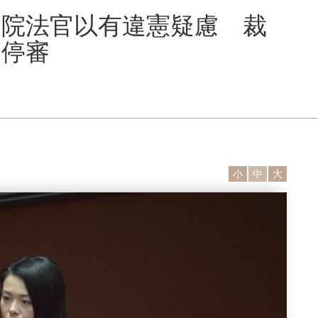
高院法官以有違憲疑慮 裁
案停審
小
中
大