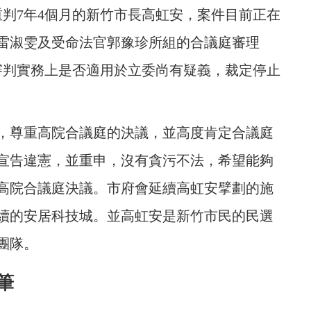
重判7年4個月的新竹市長高虹安，案件目前正在
雷淑雯及受命法官郭豫珍所組的合議庭審理
審判實務上是否適用於立委尚有疑義，裁定停止
，尊重高院合議庭的決議，並高度肯定合議庭
宣告違憲，並重申，沒有貪污不法，希望能夠
高院合議庭決議。市府會延續高虹安擘劃的施
續的安居科技城。並高虹安是新竹市民的民選
團隊。
筆