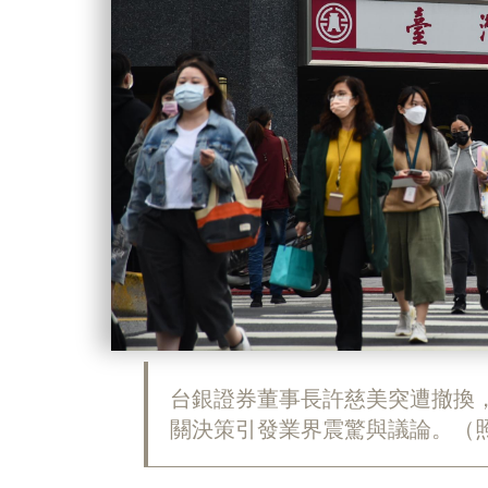
台銀證券董事長許慈美突遭撤換
關決策引發業界震驚與議論。（