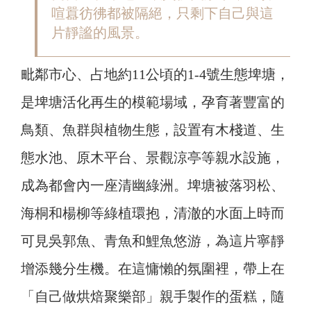
喧囂彷彿都被隔絕，只剩下自己與這
片靜謐的風景。
毗鄰市心、占地約11公頃的1-4號生態埤塘，
是埤塘活化再生的模範場域，孕育著豐富的
鳥類、魚群與植物生態，設置有木棧道、生
態水池、原木平台、景觀涼亭等親水設施，
成為都會內一座清幽綠洲。埤塘被落羽松、
海桐和楊柳等綠植環抱，清澈的水面上時而
可見吳郭魚、青魚和鯉魚悠游，為這片寧靜
增添幾分生機。在這慵懶的氛圍裡，帶上在
「自己做烘焙聚樂部」親手製作的蛋糕，隨