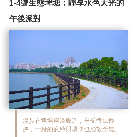
1-4號生態埤塘：靜享水色天光的
午後派對
漫步在埤塘岸邊廊道，享受微風輕
拂，一身的疲憊與煩惱也消散全無。