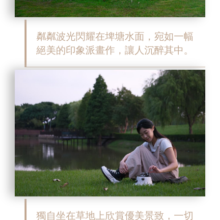
粼粼波光閃耀在埤塘水面，宛如一幅
絕美的印象派畫作，讓人沉醉其中。
獨自坐在草地上欣賞優美景致，一切