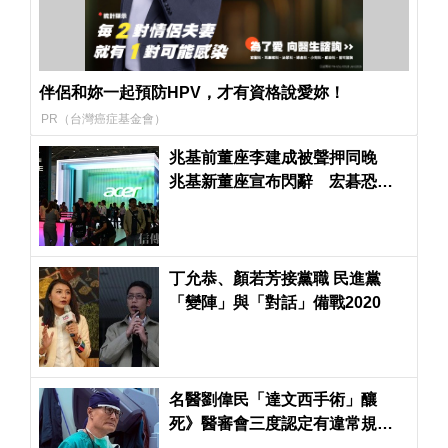
伴侶和妳一起預防HPV，才有資格說愛妳！
PR（台灣癌症基金會）
兆基前董座李建成被聲押同晚
兆基新董座宣布閃辭 宏碁恐得
派律師進駐了
丁允恭、顏若芳接黨職 民進黨
「變陣」與「對話」備戰2020
名醫劉偉民「達文西手術」釀
死》醫審會三度認定有違常規
醫界分歧浮上檯面