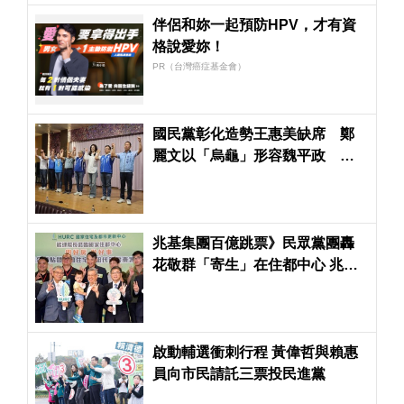
伴侶和妳一起預防HPV，才有資
格說愛妳！
PR（台灣癌症基金會）
國民黨彰化造勢王惠美缺席 鄭
麗文以「烏龜」形容魏平政 喊
「保住中台灣」
兆基集團百億跳票》民眾黨團轟
花敬群「寄生」在住都中心 兆基
「寄生」在居住正義上
啟動輔選衝刺行程 黃偉哲與賴惠
員向市民請託三票投民進黨