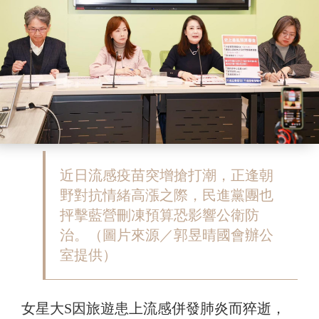
近日流感疫苗突增搶打潮，正逢朝
野對抗情緒高漲之際，民進黨團也
抨擊藍營刪凍預算恐影響公衛防
治。（圖片來源／郭昱晴國會辦公
室提供）
女星大S因旅遊患上流感併發肺炎而猝逝，