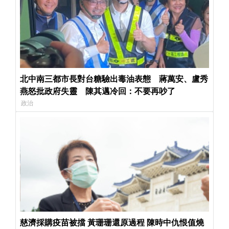
北中南三都市長對台糖驗出毒油表態 蔣萬安、盧秀
燕怒批政府失靈 陳其邁冷回：不要再吵了
政治
慈濟採購疫苗被擋 黃珊珊還原過程 陳時中仇恨值燒