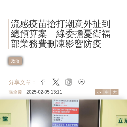
流感疫苗搶打潮意外扯到
總預算案 綠委擔憂衛福
部業務費刪凍影響防疫
政治
分享文章：
facebook
twitter
instagram
line
張全慶
2025-02-05 13:11
小
中
大