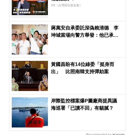
PR（台灣癌症基金會）
蔣萬安自承委託深偽賴清德 李
坤城當場向警方舉發：他已承認
教唆犯罪
黃國昌盼有14位綠委「挺身而
出」 比照南韓支持彈劾案
岸際監控標案爆P圖廠商提異議
海巡署「已讀不回」有貓膩？
Recommended by