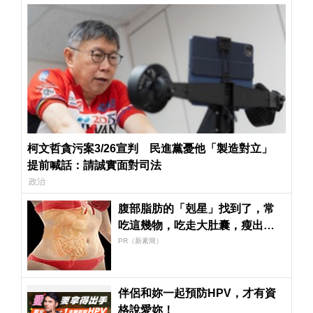
柯文哲貪污案3/26宣判 民進黨憂他「製造對立」
提前喊話：請誠實面對司法
政治
腹部脂肪的「剋星」找到了，常
吃這幾物，吃走大肚囊，瘦出小
蠻腰
PR（新素簡）
伴侶和妳一起預防HPV，才有資
格說愛妳！