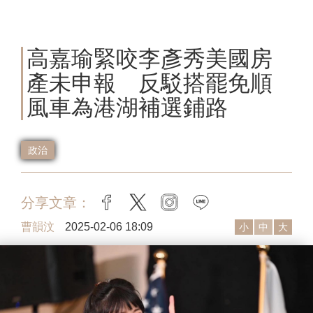
高嘉瑜緊咬李彥秀美國房
產未申報 反駁搭罷免順
風車為港湖補選鋪路
政治
分享文章：
facebook
twitter
instagram
line
曹韻汶
2025-02-06 18:09
小
中
大