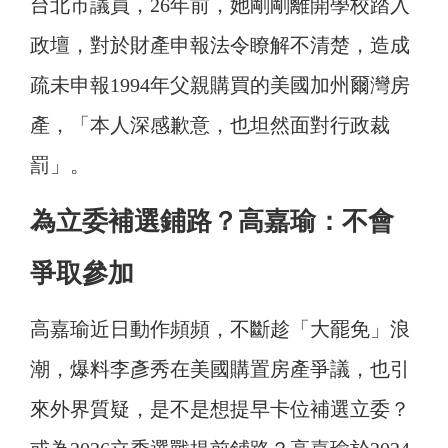
台北市議員，26年前，她剛剛離開學校踏入
政壇，對於財產申報法令瞭解不清楚，造成
疏未申報1994年父親購買的美國加州爾灣房
產，「本人深感歉意，也坦然面對行政裁
罰」。
為立委補選鋪路？高嘉瑜：不會
爭取參加
高嘉瑜近日動作頻頻，不斷趁「大罷免」浪
潮，爆料李彥秀在美國購置房產爭議，也引
來外界質疑，是不是想提早卡位補選立委？