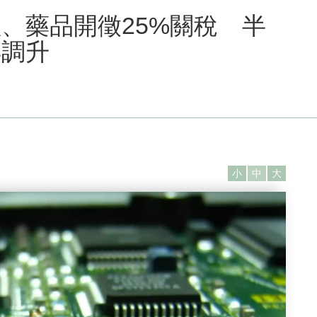
、藥品開徵25%關稅 半
再調升
小
中
大