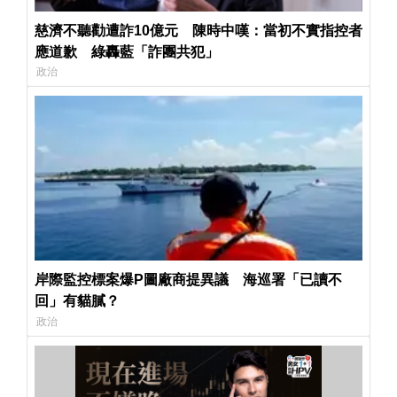
慈濟不聽勸遭詐10億元 陳時中嘆：當初不實指控者
應道歉 綠轟藍「詐團共犯」
政治
岸際監控標案爆P圖廠商提異議 海巡署「已讀不
回」有貓膩？
政治