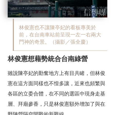
林俊憲也不讓陳亭妃的看板專美於
前，在台南車站前呈現一左一右兩大
門神的奇景。（攝影／張全慶）
林俊憲想藉勢統合台南綠營
雖說陳亭妃的勤奮地方上有目共睹，但林俊
憲在這方面同樣也不惶多讓，近來也頻繁與
各區的立委合體，在不同的選區中現身走基
層、拜廟參香，只是林俊憲額外增加了與在
野陣營隔空開戰的新戰線。