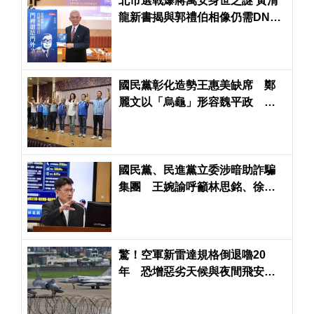
北市選戰爆蔣萬安身世之謎 黃清
龍新書揭與郭禮伯相像仍需DNA
驗證
國民黨彰化造勢王惠美缺席 鄭
麗文以「烏龜」形容魏平政 喊
「保住中台灣」
國民黨、民進黨立委涉暗助詐騙
集團 王婉諭呼籲林思銘、徐富
癸有義務出來講清楚
驚！空軍新雷達規格倒退嚕20
年 恐增惡劣天候與夜間飛安風
險