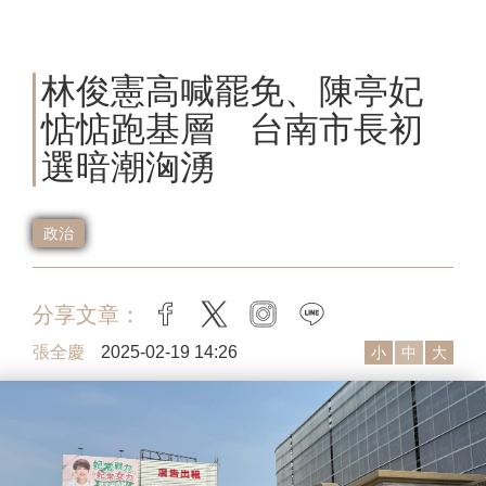
林俊憲高喊罷免、陳亭妃
惦惦跑基層 台南市長初
選暗潮洶湧
政治
分享文章：
facebook
twitter
instagram
line
張全慶
2025-02-19 14:26
小
中
大