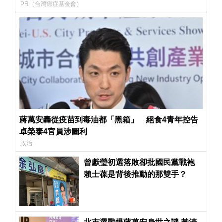
PR（台灣癌症基金會）
蔣萬安轟從疫苗到毒油都「黑箱」 絕食4青年控告
卓榮泰4官員涉圖利
政治
曾獻瑩初選落敗卻批國民黨戰袍
賴士葆是背後推動的那雙手？