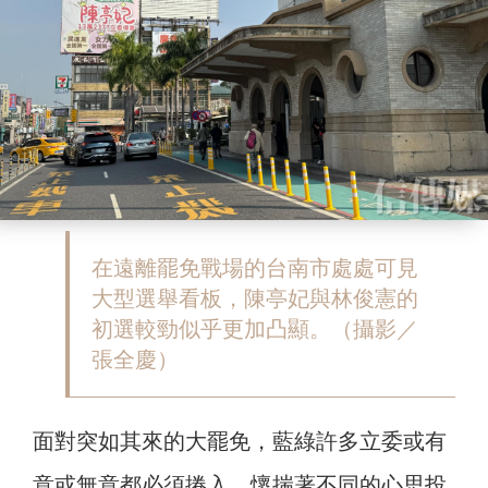
在遠離罷免戰場的台南市處處可見
大型選舉看板，陳亭妃與林俊憲的
初選較勁似乎更加凸顯。（攝影／
張全慶）
面對突如其來的大罷免，藍綠許多立委或有
意或無意都必須捲入，懷揣著不同的心思投