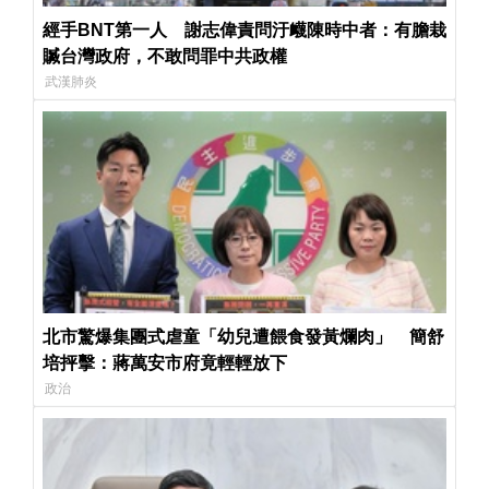
經手BNT第一人 謝志偉責問汙衊陳時中者：有膽栽
贓台灣政府，不敢問罪中共政權
武漢肺炎
北市驚爆集團式虐童「幼兒遭餵食發黃爛肉」 簡舒
培抨擊：蔣萬安市府竟輕輕放下
政治