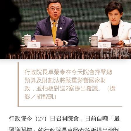
行政院長卓榮泰在今天院會抨擊總
預算及財劃法將嚴重影響國家財
政，並拍板對這2案提出覆議。（攝
影／胡智凱）
行政院今（27）日召開院會，日前自嘲「最
覆議閣揆」的行政院長卓榮泰拍板提出總預