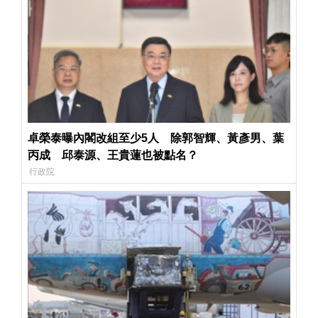
卓榮泰曝內閣改組至少5人 除郭智輝、黃彥男、葉
丙成 邱泰源、王貴蓮也被點名？
行政院