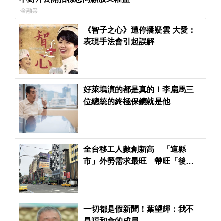
金融業
《智子之心》遭停播疑雲 大愛：
表現手法會引起誤解
好萊塢演的都是真的！李扁馬三
位總統的終極保鑣就是他
全台移工人數創新高 「這縣
市」外勞需求最旺 帶旺「後站
店面商機」
一切都是假新聞！葉望輝：我不
是福和會的成員…