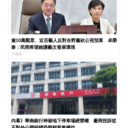
逾10萬觀眾、近百藝人反對在野黨砍公視預算 卓榮
泰：民間希望維護藝文發展環境
行政院
內幕》華南銀行神祕地下停車場經營權 廠商投訴從
不對外公開招標恐罔顧股東權益