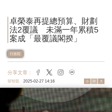
卓榮泰再提總預算、財劃
法2覆議 未滿一年累積5
案成「最覆議閣揆」
行政院
分享文章：
facebook
twitter
instagram
line
胡智凱
2025-02-27 14:16
小
中
大