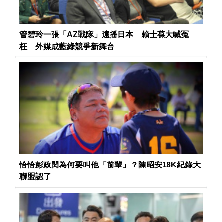
管碧玲一張「AZ戰隊」遠播日本 賴士葆大喊冤
枉 外媒成藍綠競爭新舞台
恰恰彭政閔為何要叫他「前輩」？陳昭安18K紀錄大
聯盟認了