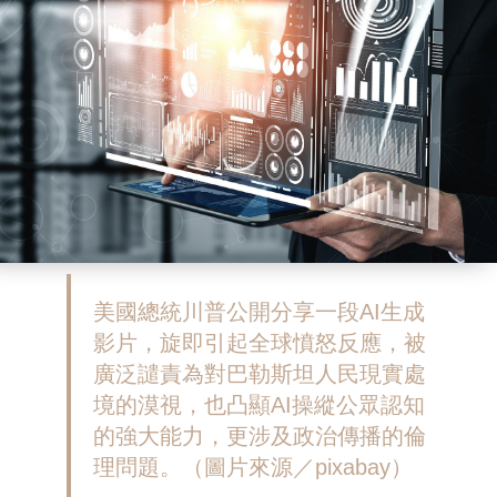
美國總統川普公開分享一段AI生成
影片，旋即引起全球憤怒反應，被
廣泛譴責為對巴勒斯坦人民現實處
境的漠視，也凸顯AI操縱公眾認知
的強大能力，更涉及政治傳播的倫
理問題。（圖片來源／pixabay）