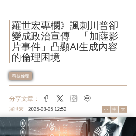
羅世宏專欄》諷刺川普卻
變成政治宣傳 「加薩影
片事件」凸顯AI生成內容
的倫理困境
科技倫理
分享文章：
facebook
twitter
instagram
line
羅世宏
2025-03-05 12:52
小
中
大