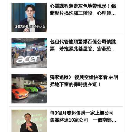
心靈課程遊走灰色地帶現形！錫
蘭影片揭洗腦三階段 心理師發
起連署籲衛福部關注
包租代管龍頭驚爆百億公司債跳
票 若拖累兆基屋管、宏碁恐淪
為最大苦主
獨家追蹤》 復興空姐快來看 林明
昇地下室的保時捷在這！
每3個月發起併購一家上櫃公司
集團將達10家公司 一個南部正
在崛起新集團