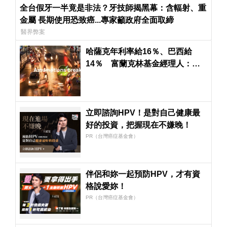
全台假牙一半竟是非法？牙技師揭黑幕：含輻射、重
金屬 長期使用恐致癌...專家籲政府全面取締
醫界弊案
哈薩克年利率給16％、巴西給
14％ 富蘭克林基金經理人：除
了AI還有很好的投資標的
立即諮詢HPV！是對自己健康最
好的投資，把握現在不嫌晚！
PR（台灣癌症基金會）
伴侶和妳一起預防HPV，才有資
格說愛妳！
PR（台灣癌症基金會）