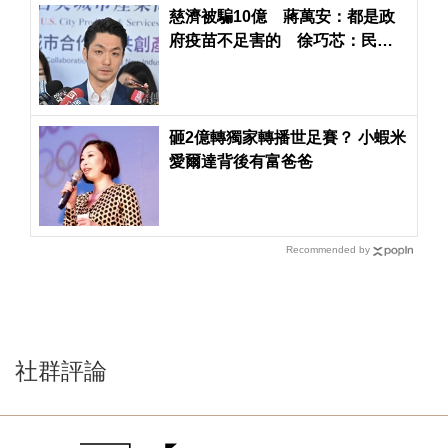
慈濟被騙10億 蔣萬安：都是政
府疫苗不足害的 徐巧芯：民進
黨政府刻意阻擋民間採購
砸2億轉獨家轉播世足賽？ 小蝦米
愛爾達背後有富爸爸
Recommended by
社群評論