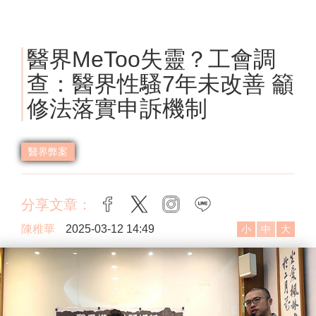
醫界MeToo失靈？工會調
查：醫界性騷7年未改善 籲
修法落實申訴機制
醫界弊案
分享文章：
facebook
twitter
instagram
line
陳稚華
2025-03-12 14:49
小
中
大