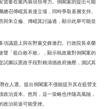
安需要在黨內展現領導力。倒閣案的提出可能
團總召傅崐萁表達立場，同時爭取基層支持。
否與朱立倫、傅崐萁討論過，顯示此舉可能並
多項議題上與在野黨交鋒激烈。行政院長卓榮
嗆聲「藍白敢不敢」，顯示執政黨對倒閣案的
是試圖以憲政手段對賴清德政府施壓，測試其
的潛在人選。提出倒閣案不僅能提升其在藍營支
積政治資本。然而，這一策略也伴隨高風險，
的政治前途可能受挫。