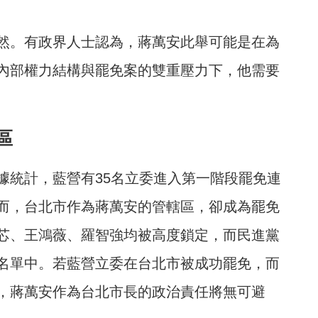
然。有政界人士認為，蔣萬安此舉可能是在為
內部權力結構與罷免案的雙重壓力下，他需要
區
據統計，藍營有35名立委進入第一階段罷免連
而，台北市作為蔣萬安的管轄區，卻成為罷免
芯、王鴻薇、羅智強均被高度鎖定，而民進黨
名單中。若藍營立委在台北市被成功罷免，而
，蔣萬安作為台北市長的政治責任將無可避