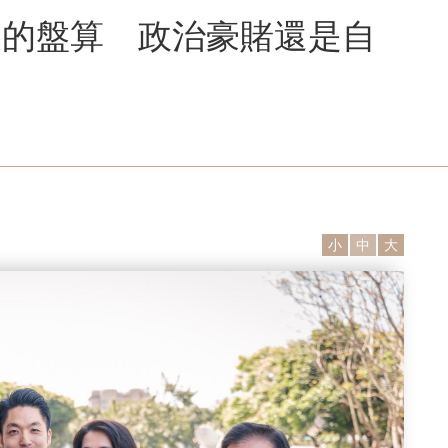
後的盤算 政治豪賭還是自
小
中
大