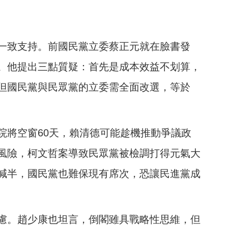
一致支持。前國民黨立委蔡正元就在臉書發
。他提出三點質疑：首先是成本效益不划算，
但國民黨與民眾黨的立委需全面改選，等於
院將空窗60天，賴清德可能趁機推動爭議政
風險，柯文哲案導致民眾黨被檢調打得元氣大
減半，國民黨也難保現有席次，恐讓民進黨成
慮。趙少康也坦言，倒閣雖具戰略性思維，但