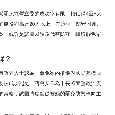
營罷免綠營立委的成功率有限，預估僅4至5人
的風險卻高達20人以上。在這種「防守困難、
案，或許是試圖以進攻代替防守，轉移罷免案
保？
有政界人士認為，罷免案的推進對國民黨構成
委被成功罷免，蔣萬安作為市長將面臨政治責
的策略，試圖將焦點從被動的罷免防禦轉向主