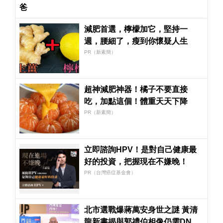
爸
減肥首選，檸檬加它，堅持一
週，腰細了，瘦到你懷疑人生
PR（新素簡）
超神減肥神器！橘子不要直接
吃，加點這個！體重天天下降
PR（新素簡）
立即諮詢HPV！是對自己健康最
好的投資，把握現在不嫌晚！
PR（台灣癌症基金會）
北市選戰爆蔣萬安身世之謎 黃清
龍新書揭與郭禮伯相像仍需DNA