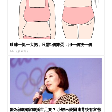
肚腩一抓一大把，只需1個雞蛋，用一個瘦一個
PR（新素簡）
砸2億轉獨家轉播世足賽？ 小蝦米愛爾達背後有富爸