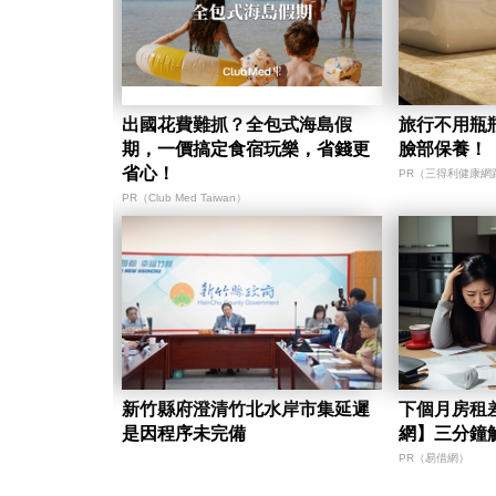
出國花費難抓？全包式海島假
旅行不用瓶
期，一價搞定食宿玩樂，省錢更
臉部保養！
省心！
PR（三得利健康網
PR（Club Med Taiwan）
新竹縣府澄清竹北水岸市集延遲
下個月房租
是因程序未完備
網】三分鐘
PR（易借網）