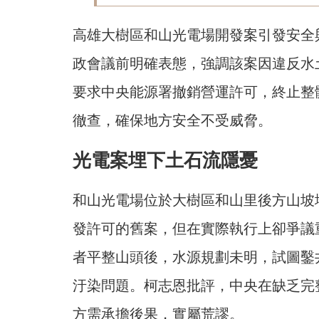
高雄大樹區和山光電場開發案引發安全
政會議前明確表態，強調該案因違反水
要求中央能源署撤銷營運許可，終止整
徹查，確保地方安全不受威脅。
光電案埋下土石流隱憂
和山光電場位於大樹區和山里後方山坡
發許可的舊案，但在實際執行上卻爭議
者平整山頭後，水源規劃未明，試圖鑿
汙染問題。柯志恩批評，中央在缺乏完
方需承擔後果，實屬荒謬。