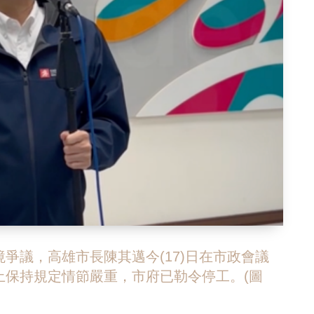
爭議，高雄市長陳其邁今(17)日在市政會議
土保持規定情節嚴重，市府已勒令停工。(圖