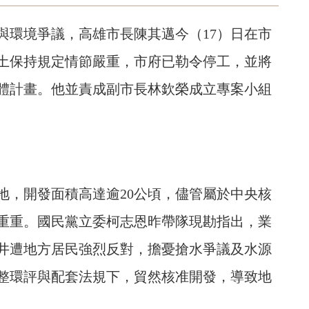
與環境爭議，高雄市長陳其邁今（17）日在市
土保持規定情節嚴重，市府已勒令停工，並將
體計畫。他並責成副市長林欽榮成立專案小組
地，開發面積高達逾20公頃，儘管屬於中央核
重重。國民黨立委柯志恩昨帶隊現勘指出，業
井遭地方居民強烈反對，擔憂搶水爭議及水源
整環評與配套法規下，貿然核准開發，導致地