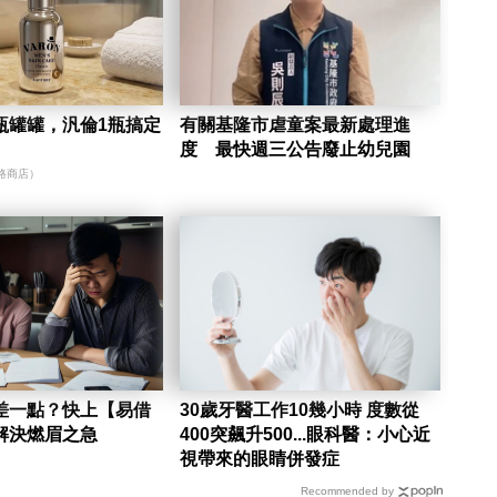
瓶罐罐，汎倫1瓶搞定
有關基隆市虐童案最新處理進
度 最快週三公告廢止幼兒園
路商店）
差一點？快上【易借
30歲牙醫工作10幾小時 度數從
解決燃眉之急
400突飆升500...眼科醫：小心近
視帶來的眼睛併發症
Recommended by