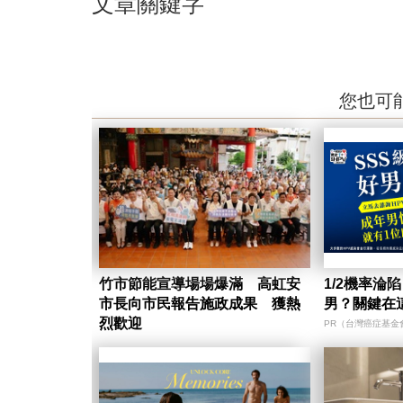
文章關鍵字
您也可
竹市節能宣導場場爆滿 高虹安
1/2機率淪
市長向市民報告施政成果 獲熱
男？關鍵在
烈歡迎
PR（台灣癌症基金