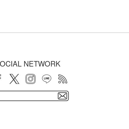
OCIAL NETWORK
facebook
twitter
instagram
line
rss