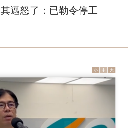
陳其邁怒了：已勒令停工
小
中
大