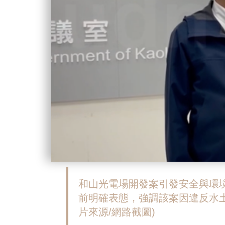
和山光電場開發案引發安全與環境
前明確表態，強調該案因違反水
片來源/網路截圖)