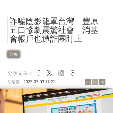
詐騙陰影籠罩台灣 豐原
五口慘劇震驚社會 消基
會帳戶也遭詐團盯上
詐騙
分享文章：
facebook
twitter
instagram
line
胡晴美
2025-07-03 17:21
小
中
大