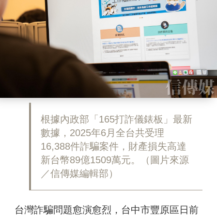
根據內政部「165打詐儀錶板」最新
數據，2025年6月全台共受理
16,388件詐騙案件，財產損失高達
新台幣89億1509萬元。（圖片來源
／信傳媒編輯部）
台灣詐騙問題愈演愈烈，台中市豐原區日前