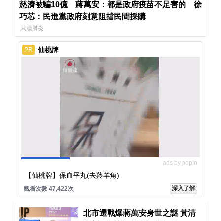
慈濟被騙10億 蔣萬安：都是政府疫苗不足害的 徐
巧芯：民進黨政府刻意阻擋民間採購
武漢肺炎
仙桃牌
PR
ads by popIn
【仙桃牌】保血平丸(去羚羊角)
深入了解
觀看次數 47,422次
北市選戰爆蔣萬安身世之謎 黃清