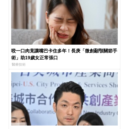
咬一口肉竟讓嘴巴卡住多年！長庚「微創顳顎關節手
術」助19歲女正常張口
醫療技術