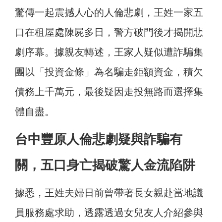
驚傳一起震撼人心的人倫悲劇，王姓一家五
口在租屋處陳屍多日，警方破門後才揭開悲
劇序幕。據親友轉述，王家人疑似遭詐騙集
團以「投資金條」為名騙走鉅額資金，積欠
債務上千萬元，最後疑因走投無路而選擇集
體自盡。
台中豐原人倫悲劇疑與詐騙有
關，五口身亡揭破驚人金流陷阱
據悉，王姓夫婦日前曾帶著長女親赴當地議
員服務處求助，透露透過女兒友人介紹參與