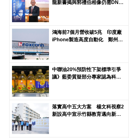
龍新書揭與郭禮伯相像仍需DNA
驗證
鴻海前7個月營收破5兆 印度廠
iPhone製造高度自動化 鄭州生
產線大量減少
中聯油20%預防性下架標準引爭
議》藍委質疑部分專家認為科學
依據不足
落實高中五大方案 楊文科視察2
新設高中宣示竹縣教育邁向新篇
章