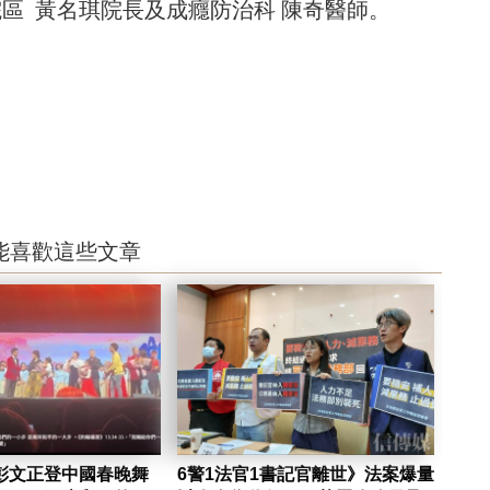
區 黃名琪院長及成癮防治科 陳奇醫師。
能喜歡這些文章
彭文正登中國春晚舞
6警1法官1書記官離世》法案爆量