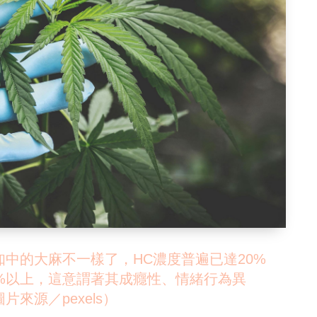
中的大麻不一樣了，HC濃度普遍已達20%
0%以上，這意謂著其成癮性、情緒行為異
來源／pexels）