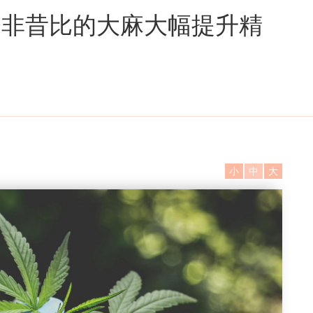
今非昔比的大麻大幅提升精
小
中
大