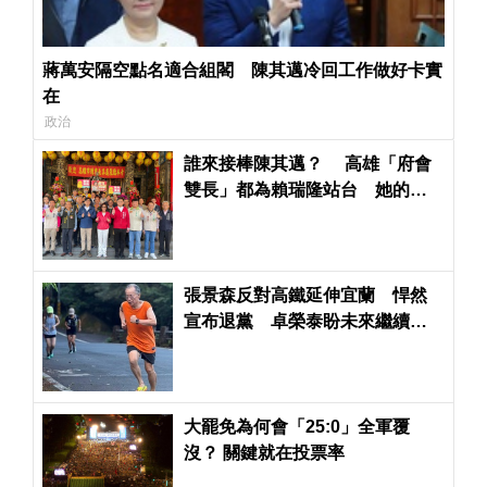
蔣萬安隔空點名適合組閣 陳其邁冷回工作做好卡實
在
政治
誰來接棒陳其邁？ 高雄「府會
雙長」都為賴瑞隆站台 她的這
句話曝接班端倪
張景森反對高鐵延伸宜蘭 悍然
宣布退黨 卓榮泰盼未來繼續合
作
大罷免為何會「25:0」全軍覆
沒？ 關鍵就在投票率