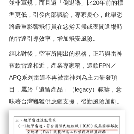
並非軍規，而且還「倒退嚕」比20年前的標
準更低，引發內部議論，專家憂心，此舉恐
將嚴重影響飛行員在惡劣天候或夜間進場時
的雷達引導效率，增加飛安風險。
經比對後，空軍所開出的規格，正巧與雷神
舊款雷達相近，產業專家稱，這款FPN／
APQ系列雷達不再被雷神列為主力研發項
目，屬於「遺留產品」（legacy）範疇，意
味著台灣難獲供應鏈支援，後勤風險加劇。