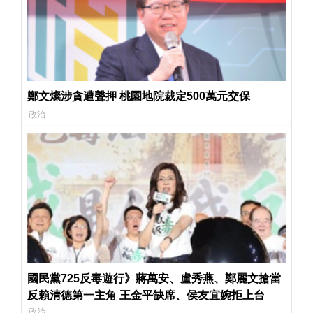
鄭文燦涉貪遭聲押 桃園地院裁定500萬元交保
政治
國民黨725反毒遊行》蔣萬安、盧秀燕、鄭麗文搶當
反賴清德第一主角 王金平缺席、侯友宜婉拒上台
政治