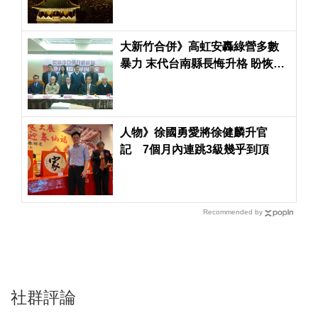
大新竹合併》高虹安轟綠營多數
暴力 末代台南縣長悔升格 盼恢復
鄉鎮市選舉
人物》徐國勇愛將徐健麟升官
記 7個月內連跳3級幾乎到頂
Recommended by
社群評論