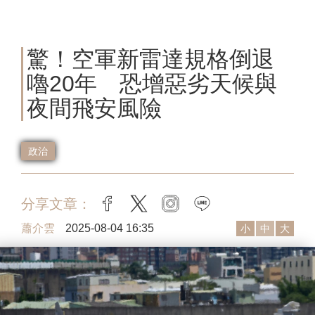
驚！空軍新雷達規格倒退
嚕20年 恐增惡劣天候與
夜間飛安風險
政治
分享文章：
facebook
twitter
instagram
line
蕭介雲
2025-08-04 16:35
小
中
大