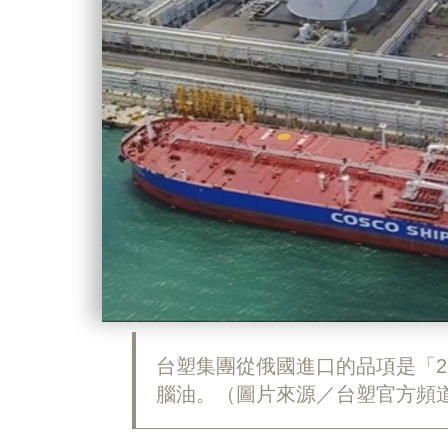
台塑集團從俄國進口的品項是「2
腦油。（圖片來源／台塑官方頻