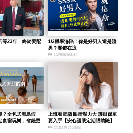
苦等23年 終於要配
1/2機率淪陷！你是好男人還是渣
男？關鍵在這
PR（台灣癌症基金會）
抓？全包式海島假
上班看電腦 眼睛壓力大 護眼保單
定食宿玩樂，省錢更
要入手【安心護眼定期眼睛險】
PR（安達人壽 安心護眼）