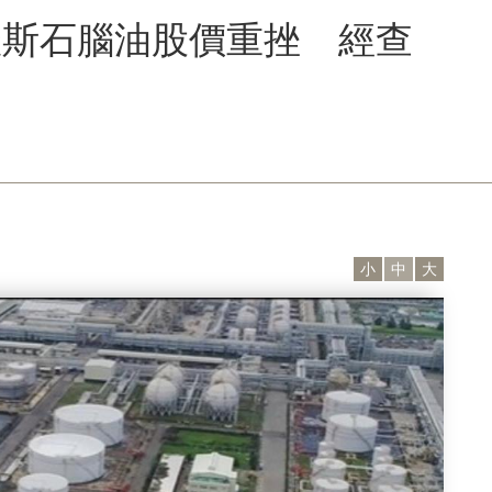
羅斯石腦油股價重挫 經查
小
中
大