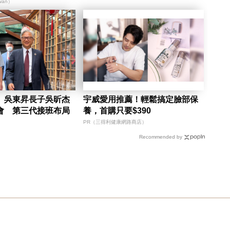
iwan）
》吳東昇長子吳昕杰
宇威愛用推薦！輕鬆搞定臉部保
會 第三代接班布局
養，首購只要$390
PR（三得利健康網路商店）
Recommended by