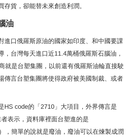
買存貨，卻能替未來創造利潤。
腦油
對進口俄羅斯原油的國家如印度、和中國要課
，台灣每天進口近11.4萬桶俄羅斯石
腦油
，
口商就是台塑集團，以前還有俄羅斯油輪直接駛
場傳言台塑集團將使得政府被美國制裁、或者
S code的「2710」大項目，外界傳言是
業者表示，資料庫裡面台塑進的是
ers），簡單的說就是廢油，廢油可以在煉製成潤