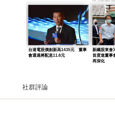
PR（Club Med Ta
台達電股價創新高1435元 董事
新纖股東會
會通過將配息11.6元
首度進董事
再深化
社群評論