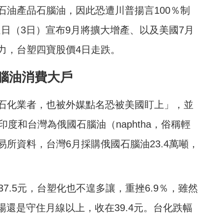
石油產品石腦
油，因此恐遭川普揚言100％制
週日（3日）宣布9月將擴大增產、以及美國7月
力，台塑四寶股價4日走跌。
腦油消費大戶
石化業者，也被外媒點名恐被美國盯上」，並
，目前印度和台灣為俄國石腦油
（naphtha，俗稱輕
所資料，台灣6月採購俄國石腦油23.4萬噸，
7.5元，台塑化也不遑多讓，重挫6.9％，雖然
場還是守住月線以上，收在39.4元。台化跌幅