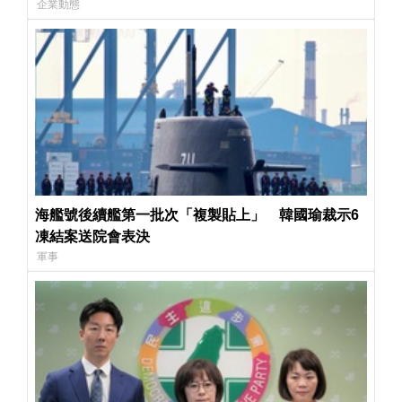
企業動態
海艦號後續艦第一批次「複製貼上」 韓國瑜裁示6
凍結案送院會表決
軍事