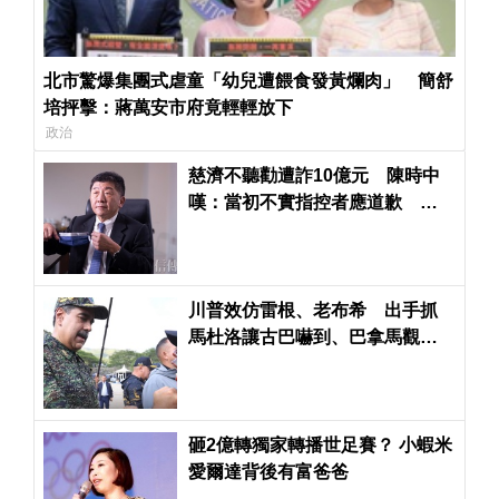
北市驚爆集團式虐童「幼兒遭餵食發黃爛肉」 簡舒
培抨擊：蔣萬安市府竟輕輕放下
政治
慈濟不聽勸遭詐10億元 陳時中
嘆：當初不實指控者應道歉 綠
轟藍「詐團共犯」
川普效仿雷根、老布希 出手抓
馬杜洛讓古巴嚇到、巴拿馬觀
望、中國震驚與強烈譴責
砸2億轉獨家轉播世足賽？ 小蝦米
愛爾達背後有富爸爸