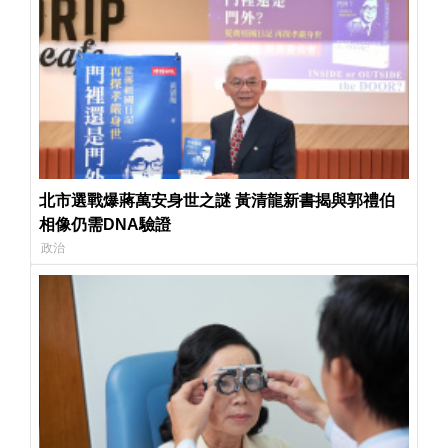
北市選戰爆蔣萬安身世之謎 黃清龍新書揭與郭禮伯
相像仍需DNA驗證
政治