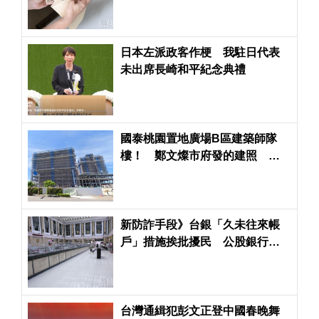
日本左派政客作梗 我駐日代表
未出席長崎和平紀念典禮
國泰桃園置地廣場B區建築師隊
樓！ 鄭文燦市府發的建照 張
善政市府不發使用執照
新防詐手段》台銀「久未往來帳
戶」措施挨批擾民 公股銀行也
大砍每日提款限額
台灣通緝犯彭文正登中國春晚舞