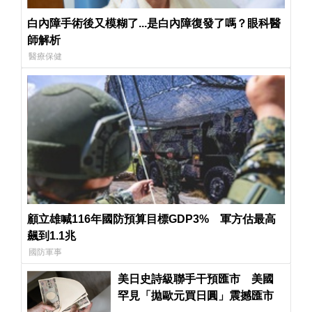
白內障手術後又模糊了...是白內障復發了嗎？眼科醫
師解析
醫療保健
顧立雄喊116年國防預算目標GDP3% 軍方估最高
飆到1.1兆
國防軍事
美日史詩級聯手干預匯市 美國
罕見「拋歐元買日圓」震撼匯市