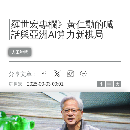
羅世宏專欄》黃仁勳的喊
話與亞洲AI算力新棋局
人工智慧
分享文章：
facebook
twitter
instagram
line
羅世宏
2025-09-03 09:01
小
中
大