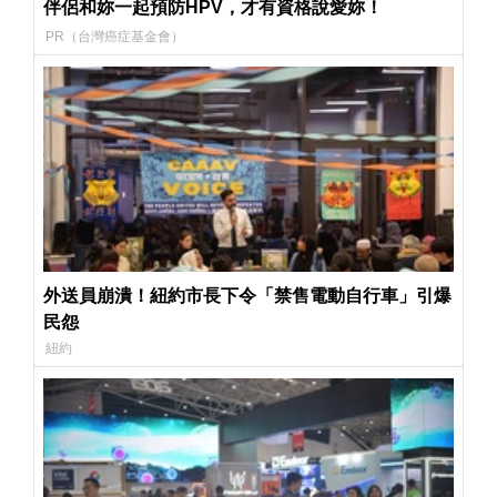
伴侶和妳一起預防HPV，才有資格說愛妳！
PR（台灣癌症基金會）
外送員崩潰！紐約市長下令「禁售電動自行車」引爆
民怨
紐約