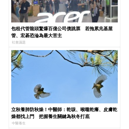
包租代管龍頭驚爆百億公司債跳票 若拖累兆基屋
管、宏碁恐淪為最大苦主
社會議題
立秋養肺防秋燥！中醫師：乾咳、喉嚨乾癢、皮膚乾
燥都找上門 把握養生關鍵為秋冬打底
中醫養生