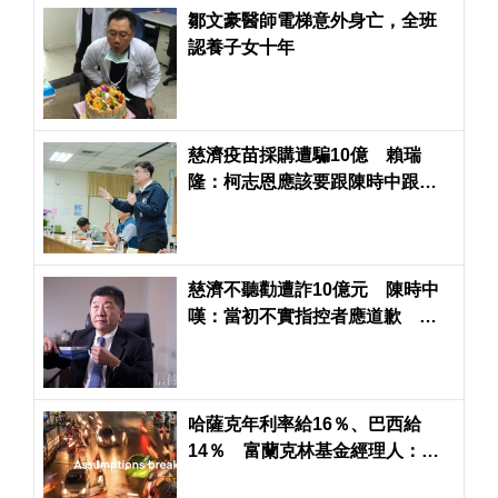
鄒文豪醫師電梯意外身亡，全班
認養子女十年
慈濟疫苗採購遭騙10億 賴瑞
隆：柯志恩應該要跟陳時中跟民
進黨政府道歉
慈濟不聽勸遭詐10億元 陳時中
嘆：當初不實指控者應道歉 綠
轟藍「詐團共犯」
哈薩克年利率給16％、巴西給
14％ 富蘭克林基金經理人：除
了AI還有很好的投資標的