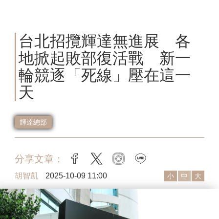
台北招攬輝達無進展 各
地掀起敗部復活戰 新一
輪競逐「死線」壓在這一
天
輝達總部
分享文章：
facebook
twitter
instagram
line
胡智凱
2025-10-09 11:00
小
中
大