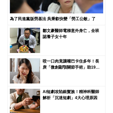
為了民進黨版勞基法 吳秉叡快變「勞工公敵」了
鄒文豪醫師電梯意外身亡，全班
認養子女十年
咬一口肉竟讓嘴巴卡住多年！長
庚「微創顳顎關節手術」助19歲
女正常張口
AI短劇攻陷銀髮族！精神科醫師
解析「沉迷短劇」4大心理原因