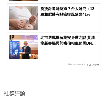
瘦瘦針還能防癌？台大研究：13
種和肥胖有關癌症風險降41%
北市選戰爆蔣萬安身世之謎 黃清
龍新書揭與郭禮伯相像仍需DNA
驗證
Recommended by
社群評論