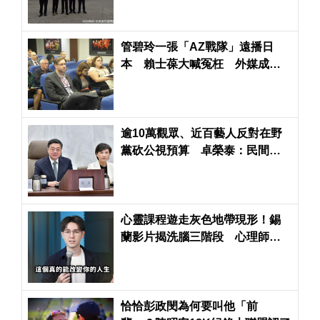
管碧玲一張「AZ戰隊」遠播日
本 賴士葆大喊冤枉 外媒成藍
綠競爭新舞台
逾10萬觀眾、近百藝人反對在野
黨砍公視預算 卓榮泰：民間希
望維護藝文發展環境
心靈課程遊走灰色地帶現形！錫
蘭影片揭洗腦三階段 心理師發
起連署籲衛福部關注
恰恰彭政閔為何要叫他「前