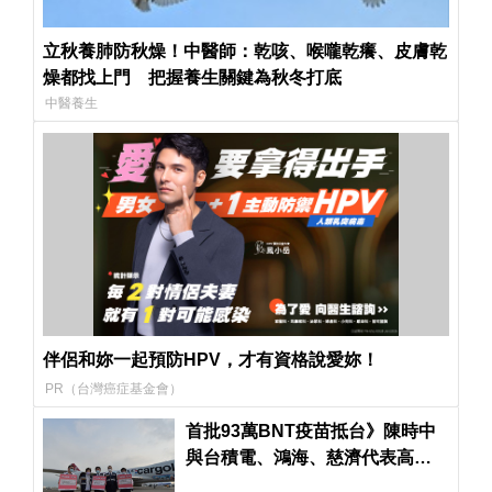
立秋養肺防秋燥！中醫師：乾咳、喉嚨乾癢、皮膚乾
燥都找上門 把握養生關鍵為秋冬打底
中醫養生
伴侶和妳一起預防HPV，才有資格說愛妳！
PR（台灣癌症基金會）
首批93萬BNT疫苗抵台》陳時中
與台積電、鴻海、慈濟代表高舉
「THANK YOU」親自接機