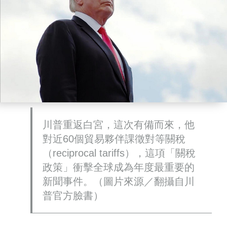
川普重返白宮，這次有備而來，他
對近60個貿易夥伴課徵對等關稅
（reciprocal tariffs），這項「關稅
政策」衝擊全球成為年度最重要的
新聞事件。（圖片來源／翻攝自川
普官方臉書）