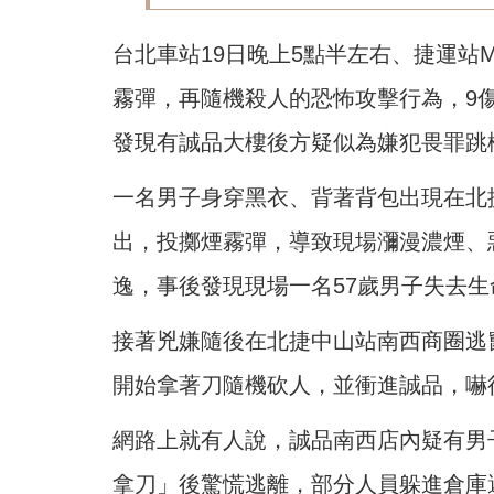
台北車站19日晚上5點半左右、捷運站
霧彈，再隨機殺人的恐怖攻擊行為，9
發現有誠品大樓後方疑似為嫌犯畏罪跳樓
一名男子身穿黑衣、背著背包出現在北
出，投擲煙霧彈，導致現場瀰漫濃煙、
逸，事後發現現場一名57歲男子失去
接著兇嫌隨後在北捷中山站南西商圈逃
開始拿著刀隨機砍人，並衝進誠品，嚇
網路上就有人說，誠品南西店內疑有男
拿刀」後驚慌逃離，部分人員躲進倉庫