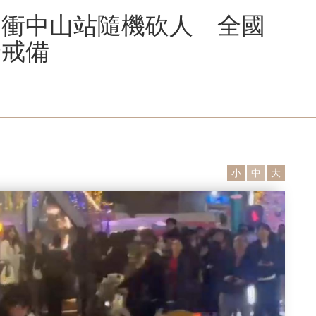
、衝中山站隨機砍人 全國
全戒備
小
中
大