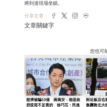
將到達現場坐鎮。
分享文章：
facebook
twitter
instagram
line
文章關鍵字
您也可
慈濟被騙10億 蔣萬安：都是政
附近飯店也
府疫苗不足害的 徐巧芯：民進
集團敦北大