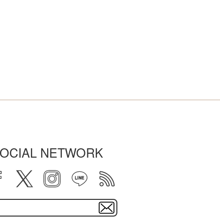
OCIAL NETWORK
facebook
twitter
instagram
line
rss