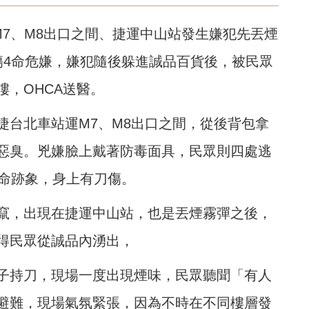
M7、M8出口之間、捷運中山站發生嫌犯先丟煙
傷4命危嫌，嫌犯隨後躲進誠品百貨後，被民眾
，OHCA送醫。
捷台北車站運M7、M8出口之間，從後背包拿
惡臭。兇嫌臉上戴著防毒面具，民眾則四處逃
生命跡象，身上有刀傷。
竄，出現在捷運中山站，也是丟煙霧彈之後，
得民眾從誠品內湧出，
子持刀，現場一度出現煙味，民眾聽聞「有人
避難，現場氣氛緊張，因為不時在不同樓層發