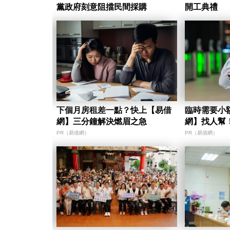
黨政府刻意阻擋民間採購
開工典禮
下個月房租差一點？快上【易借
臨時需要小
網】三分鐘解決燃眉之急
網】找人幫
PR（易借網）
PR（易借網）