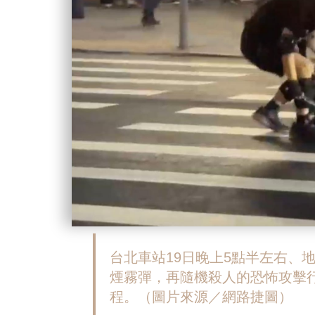
台北車站19日晚上5點半左右、
煙霧彈，再隨機殺人的恐怖攻擊
程。（圖片來源／網路捷圖）