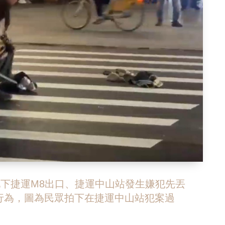
地下捷運M8出口、捷運中山站發生嫌犯先丟
行為，圖為民眾拍下在捷運中山站犯案過