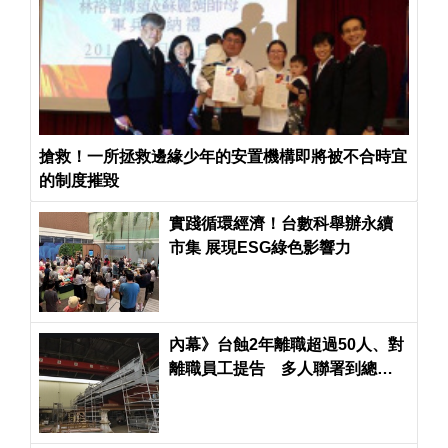
搶救！一所拯救邊緣少年的安置機構即將被不合時宜
的制度摧毀
實踐循環經濟！台數科舉辦永續
市集 展現ESG綠色影響力
內幕》台蝕2年離職超過50人、對
離職員工提告 多人聯署到總統
府控訴總經理霸凌