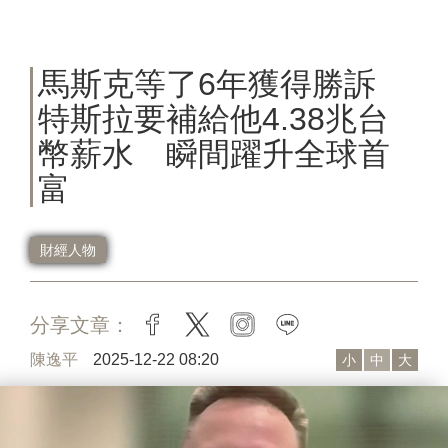
馬斯克等了6年獲得勝訴
特斯拉要補給他4.38兆台
幣薪水 瞬間躍升全球首
富
財經人物
分享文章：
facebook
twitter
instagram
line
陳逸平
2025-12-22 08:20
小
中
大