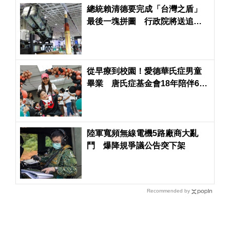
總統賴清德要完成「台灣之盾」
最後一塊拼圖 行政院將送追加
預算案
從早療到校園！愛德華氏症男童
畢業 唐氏症基金會18年陪伴600
名孩子成長
陸軍寬頻無線電機5路廠商大亂
鬥 爆降規爭議公告突下架
Recommended by