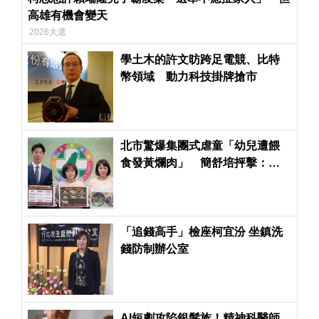
高雄有機會變天
2026大選
學土木的許文昉跨足電競、比特
幣領域 動力科技掛牌搶市
北市驚爆集團式虐童「幼兒遭餵
食發黃爛肉」 簡舒培抨擊：蔣
萬安市府竟輕輕放下
「追錢高手」檢座柯宜汾 坐鎮洗
錢防制辦公室
AI短劇攻陷銀髮族！精神科醫師