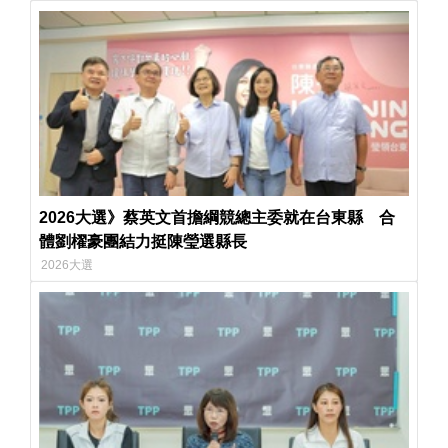
2026大選》蔡英文首擔綱競總主委就在台東縣 合
體劉櫂豪團結力挺陳瑩選縣長
2026大選