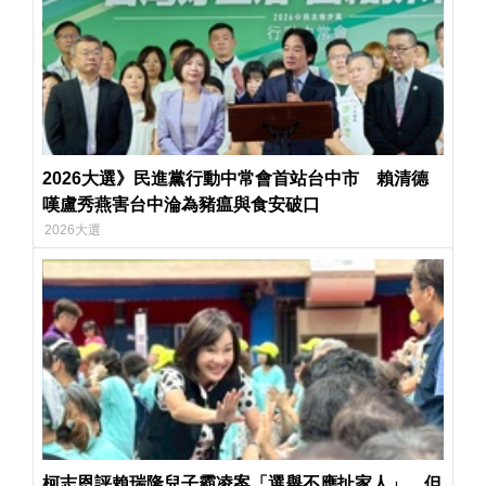
2026大選》民進黨行動中常會首站台中市 賴清德
嘆盧秀燕害台中淪為豬瘟與食安破口
2026大選
柯志恩評賴瑞隆兒子霸凌案「選舉不應扯家人」 但