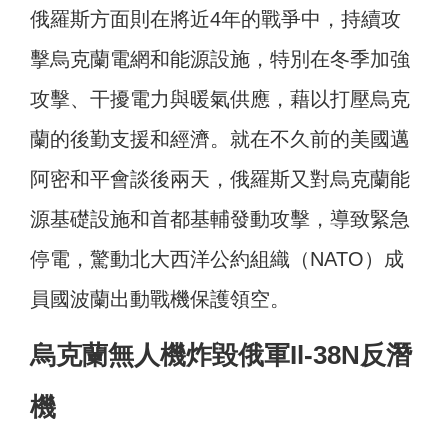
俄羅斯方面則在將近4年的戰爭中，持續攻
擊烏克蘭電網和能源設施，特別在冬季加強
攻擊、干擾電力與暖氣供應，藉以打壓烏克
蘭的後勤支援和經濟。就在不久前的美國邁
阿密和平會談後兩天，俄羅斯又對烏克蘭能
源基礎設施和首都基輔發動攻擊，導致緊急
停電，驚動北大西洋公約組織（NATO）成
員國波蘭出動戰機保護領空。
烏克蘭無人機炸毀俄軍Il-38N反潛
機