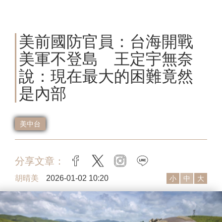
美前國防官員：台海開戰
美軍不登島 王定宇無奈
說：現在最大的困難竟然
是內部
美中台
分享文章：
facebook
twitter
instagram
line
胡晴美
2026-01-02 10:20
小
中
大