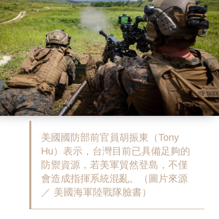
美國國防部前官員胡振東（Tony
Hu）表示，台灣目前已具備足夠的
防禦資源，若美軍貿然登島，不僅
會造成指揮系統混亂。（圖片來源
／ 美國海軍陸戰隊臉書）