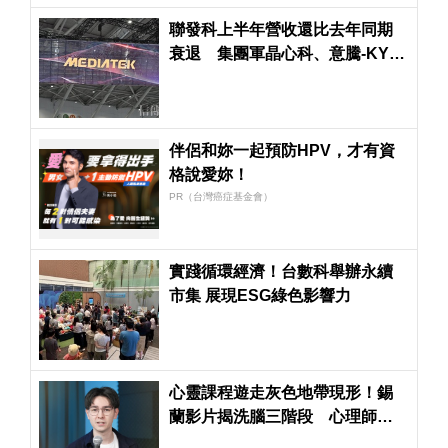
聯發科上半年營收還比去年同期
衰退 集團軍晶心科、意騰-KY年
增率超過60％
伴侶和妳一起預防HPV，才有資
格說愛妳！
PR（台灣癌症基金會）
實踐循環經濟！台數科舉辦永續
市集 展現ESG綠色影響力
心靈課程遊走灰色地帶現形！錫
蘭影片揭洗腦三階段 心理師發
起連署籲衛福部關注