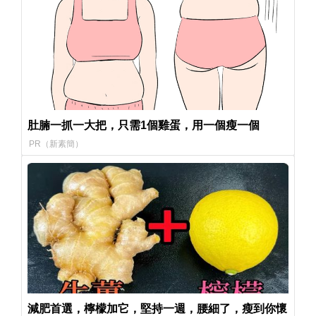
肚腩一抓一大把，只需1個雞蛋，用一個瘦一個
PR（新素簡）
減肥首選，檸檬加它，堅持一週，腰細了，瘦到你懷