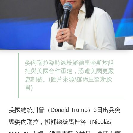
委內瑞拉臨時總統羅德里奎斯放話
拒與美國合作重建，恐遭美國更嚴
厲制裁。(圖片來源/羅德里奎斯臉
書)
美國總統川普（Donald Trump）3日出兵突
襲委內瑞拉，抓補總統馬杜洛（Nicolás