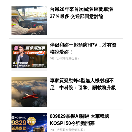
台鐵28年來首次喊漲 區間車漲
27％最多 交通部同意討論
伴侶和妳一起預防HPV，才有資
格說愛妳！
PR（台灣癌症基金會）
專家質疑勁蜂4型無人機射程不
足 中科院：引擎、酬載將升級
009829掌握AI關鍵 大華韓國
KOSPI 50今強勢開募
PR（大華銀全能行銷方案）