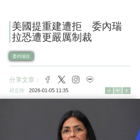
美國提重建遭拒 委內瑞
拉恐遭更嚴厲制裁
委內瑞拉
分享文章：
facebook
twitter
instagram
line
邱立玲
2026-01-05 11:35
小
中
大