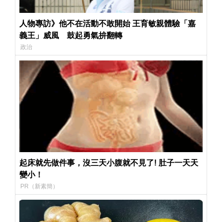
人物專訪》他不在活動不敢開始 王育敏親體驗「嘉
義王」威風 鼓起勇氣拚翻轉
政治
起床就先做件事，沒三天小腹就不見了! 肚子一天天
變小！
PR（新素簡）