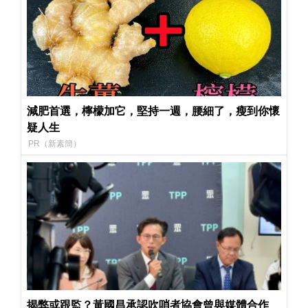
減肥首選，檸檬加它，堅持一週，腰細了，瘦到你懷
疑人生
PR（新素簡）
揭弊或跟監？黃國昌承認吹哨者協會曾與媒體合作