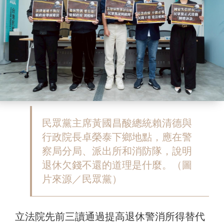
民眾黨主席黃國昌酸總統賴清德與
行政院長卓榮泰下鄉地點，應在警
察局分局、派出所和消防隊，說明
退休欠錢不還的道理是什麼。（圖
片來源／民眾黨）
立法院先前三讀通過提高退休警消所得替代