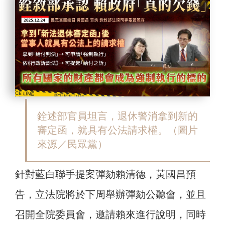
銓述部官員坦言，退休警消拿到新的
審定函，就具有公法請求權。（圖片
來源／民眾黨）
針對藍白聯手提案彈劾賴清德，黃國昌預
告，立法院將於下周舉辦彈劾公聽會，並且
召開全院委員會，邀請賴來進行說明，同時