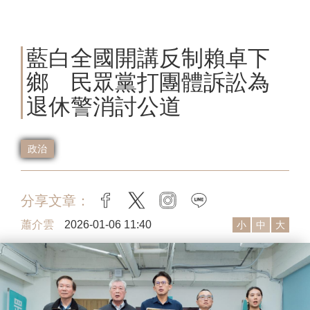
藍白全國開講反制賴卓下
鄉 民眾黨打團體訴訟為
退休警消討公道
政治
分享文章：
facebook
twitter
instagram
line
蕭介雲
2026-01-06 11:40
小
中
大