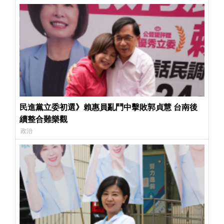
民進黨立委初選》賴惠員亂鬥中擊敗郭貞慧 台南後
續整合難樂觀
政治