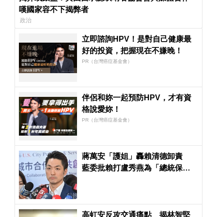
嘆國家容不下揭弊者
政治
立即諮詢HPV！是對自己健康最
好的投資，把握現在不嫌晚！
PR（台灣癌症基金會）
伴侶和妳一起預防HPV，才有資
格說愛妳！
PR（台灣癌症基金會）
蔣萬安「護姐」轟賴清德卸責
藍委批賴打盧秀燕為「總統保位
戰」
高虹安反攻交通痛點 揭林智堅