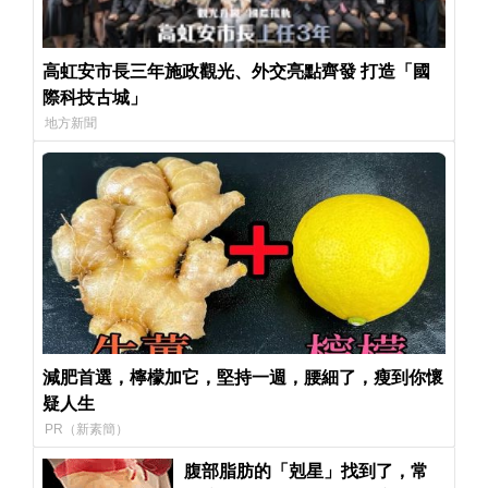
高虹安市長三年施政觀光、外交亮點齊發 打造「國
際科技古城」
地方新聞
減肥首選，檸檬加它，堅持一週，腰細了，瘦到你懷
疑人生
PR（新素簡）
腹部脂肪的「剋星」找到了，常