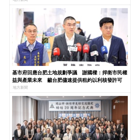
基市府回應台肥土地規劃爭議 謝國樑：捍衛市民權
益與產業未來 籲台肥儘速提供租約以利核發許可
地方新聞