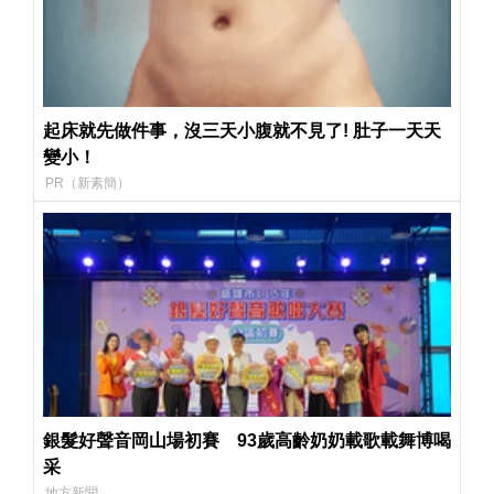
起床就先做件事，沒三天小腹就不見了! 肚子一天天
變小！
PR（新素簡）
銀髮好聲音岡山場初賽 93歲高齡奶奶載歌載舞博喝
采
地方新聞