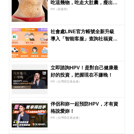
吃這幾物，吃走大肚囊，瘦出小
蠻腰
PR（新素簡）
社會處LINE官方帳號全新升級
導入「智能客服」查詢社福資訊
更便利
立即諮詢HPV！是對自己健康最
好的投資，把握現在不嫌晚！
PR（台灣癌症基金會）
伴侶和妳一起預防HPV，才有資
格說愛妳！
PR（台灣癌症基金會）