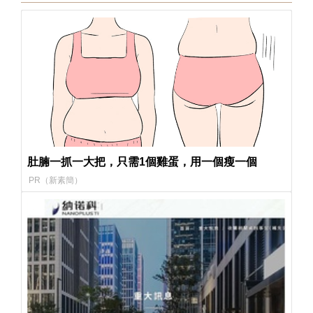
肚腩一抓一大把，只需1個雞蛋，用一個瘦一個
PR（新素簡）