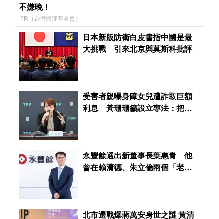
不嫌晚！
PR（台灣癌症基金會）
日本新版防衛白皮書指中國是最
大挑戰 引來北京與莫斯科批評
受害者親曝身障女兒遭詐取巨額
利息 黃珊珊籲設立專法：把融
資公司歸為金融特許行業
永豐餘選出新董事長葉惠青 他
曾在賴清德、朱立倫兩個「老
闆」下做事
北市選戰爆蔣萬安身世之謎 黃清