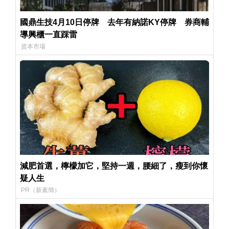
國鼎生技4月10日停牌 去年有納諾KY停牌 券商輔
導興櫃一直踩雷
資本市場
減肥首選，檸檬加它，堅持一週，腰細了，瘦到你懷
疑人生
PR（新素簡）