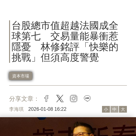
台股總市值超越法國成全
球第七 交易量能暴衝惹
隱憂 林修銘評「快樂的
挑戰」但須高度警覺
資本市場
分享文章：
facebook
twitter
instagram
line
李海琪
2026-01-08 16:22
小
中
大