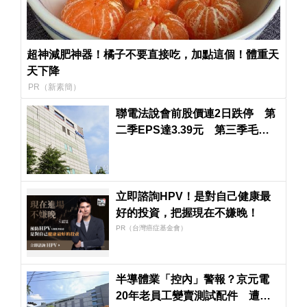
超神減肥神器！橘子不要直接吃，加點這個！體重天
天下降
PR（新素簡）
聯電法說會前股價連2日跌停 第
二季EPS達3.39元 第三季毛利
率可達34％至36％
立即諮詢HPV！是對自己健康最
好的投資，把握現在不嫌晚！
PR（台灣癌症基金會）
半導體業「控內」警報？京元電
20年老員工變賣測試配件 遭證