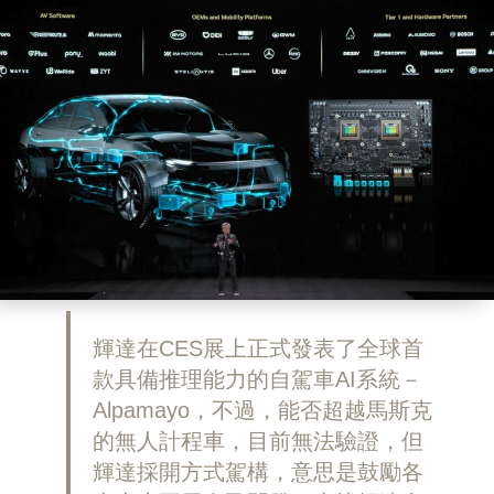
輝達在CES展上正式發表了全球首
款具備推理能力的自駕車AI系統－
Alpamayo，不過，能否超越馬斯克
的無人計程車，目前無法驗證，但
輝達採開方式駕構，意思是鼓勵各