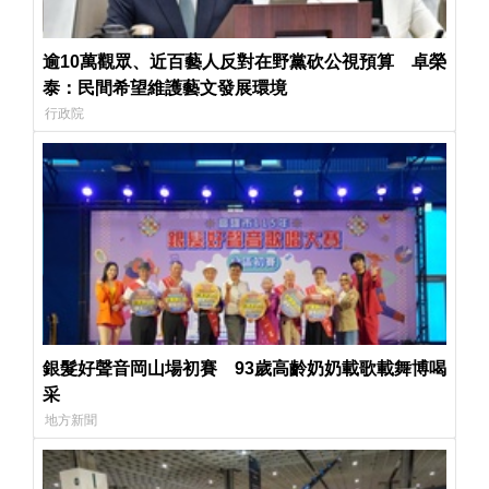
逾10萬觀眾、近百藝人反對在野黨砍公視預算 卓榮
泰：民間希望維護藝文發展環境
行政院
銀髮好聲音岡山場初賽 93歲高齡奶奶載歌載舞博喝
采
地方新聞