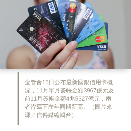
金管會15日公布最新國銀信用卡概
況，11月單月簽帳金額3967億元及
前11月簽帳金額4兆5327億元，兩
者皆寫下歷年同期新高。（圖片來
源／信傳媒編輯台）