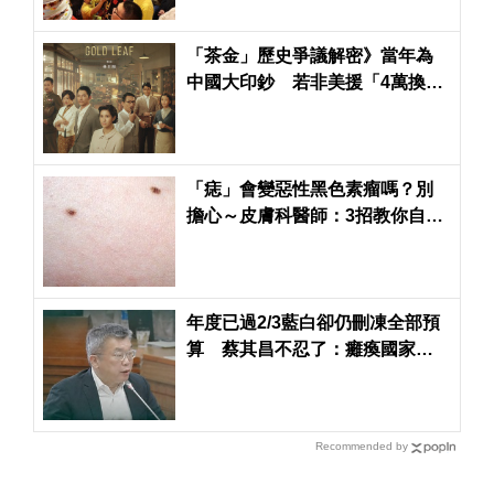
「茶金」歷史爭議解密》當年為
中國大印鈔 若非美援「4萬換1
元」也救不了台灣
「痣」會變惡性黑色素瘤嗎？別
擔心～皮膚科醫師：3招教你自我
檢視
年度已過2/3藍白卻仍刪凍全部預
算 蔡其昌不忍了：癱瘓國家！
挾怨報復！
Recommended by