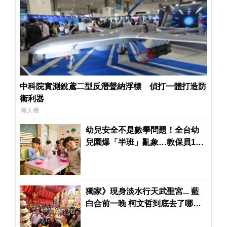
中科院實測銳鳶二型反潛聲納浮標 偵打一體打造防
衛利器
無人機
幼兒安全不是數學問題！全台幼
兒園爆「半班」亂象…教保員1打
15被孩子尿到身上都不敢去換
獨家》現身淡水行天武聖宮... 藍
白合前一晚 柯文哲到底去了哪
裡？