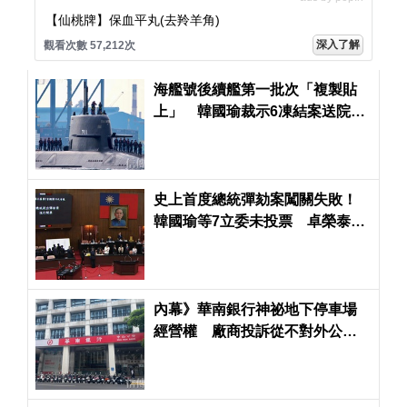
【仙桃牌】保血平丸(去羚羊角)
深入了解
觀看次數 57,212次
海艦號後續艦第一批次「複製貼
上」 韓國瑜裁示6凍結案送院會
表決
史上首度總統彈劾案闖關失敗！
韓國瑜等7立委未投票 卓榮泰盼
朝野和解共生
內幕》華南銀行神祕地下停車場
經營權 廠商投訴從不對外公開
招標恐罔顧股東權益