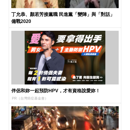
丁允恭、顏若芳接黨職 民進黨「變陣」與「對話」
備戰2020
伴侶和妳一起預防HPV，才有資格說愛妳！
PR（台灣癌症基金會）