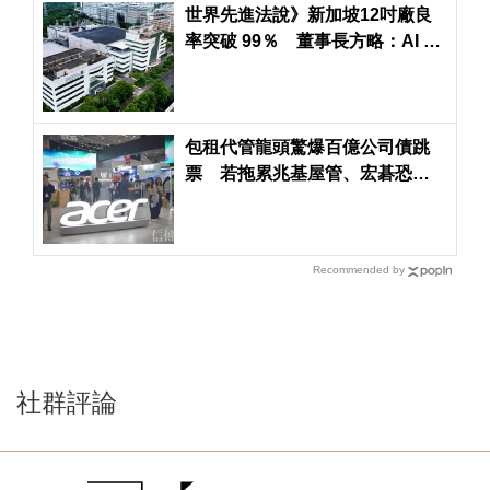
世界先進法說》新加坡12吋廠良
率突破 99％ 董事長方略：AI 供
不應求看至2027年
包租代管龍頭驚爆百億公司債跳
票 若拖累兆基屋管、宏碁恐淪
為最大苦主
Recommended by
社群評論