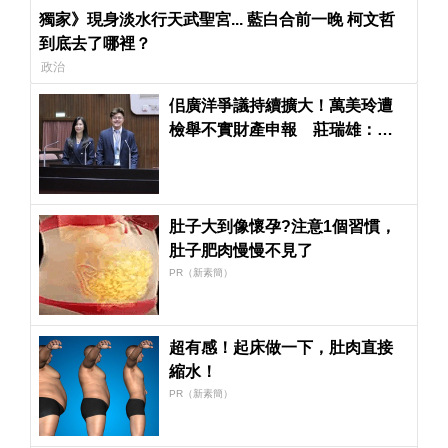
獨家》現身淡水行天武聖宮... 藍白合前一晚 柯文哲
到底去了哪裡？
政治
佀廣洋爭議持續擴大！萬美玲遭
檢舉不實財產申報 莊瑞雄：他
會選到底
肚子大到像懷孕?注意1個習慣，
肚子肥肉慢慢不見了
PR（新素簡）
超有感！起床做一下，肚肉直接
縮水！
PR（新素簡）