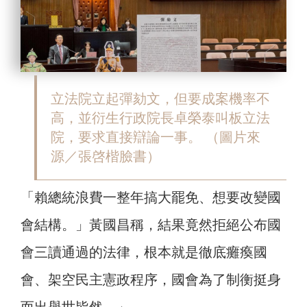
立法院立起彈劾文，但要成案機率不
高，並衍生行政院長卓榮泰叫板立法
院，要求直接辯論一事。 （圖片來
源／張啓楷臉書）
「賴總統浪費一整年搞大罷免、想要改變國
會結構。」黃國昌稱，結果竟然拒絕公布國
會三讀通過的法律，根本就是徹底癱瘓國
會、架空民主憲政程序，國會為了制衡挺身