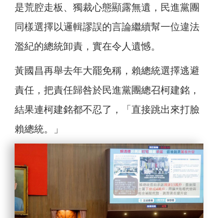
是荒腔走板、獨裁心態顯露無遺，民進黨團
同樣選擇以邏輯謬誤的言論繼續幫一位違法
濫紀的總統卸責，實在令人遺憾。
黃國昌再舉去年大罷免稱，賴總統選擇逃避
責任，把責任歸咎於民進黨團總召柯建銘，
結果連柯建銘都不忍了，「直接跳出來打臉
賴總統。」