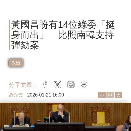
黃國昌盼有14位綠委「挺
身而出」 比照南韓支持
彈劾案
政治
分享文章：
facebook
twitter
instagram
line
蕭介雲
2026-01-21 16:00
小
中
大