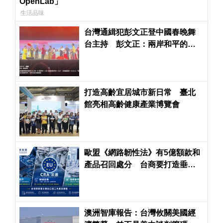
OpenLab」
生活品味
台灣通緝犯彭文正登中國春晚舞
台主持 彭文正：兩岸和平的一
大步
打造高齡宜居城市新日常 臺北
館亮相高齡健康產業博覽會
歐盟《網路韌性法》有5億額款和
產品召回處分 台商要打造垂直
整合法遵力避風險
澳洲智庫報告：台灣攸關美國經