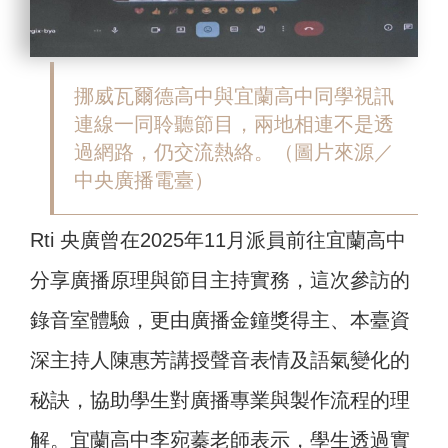
挪威瓦爾德高中與宜蘭高中同學視訊
連線一同聆聽節目，兩地相連不是透
過網路，仍交流熱絡。（圖片來源／
中央廣播電臺）
Rti 央廣曾在2025年11月派員前往宜蘭高中
分享廣播原理與節目主持實務，這次參訪的
錄音室體驗，更由廣播金鐘獎得主、本臺資
深主持人陳惠芳講授聲音表情及語氣變化的
秘訣，協助學生對廣播專業與製作流程的理
解。宜蘭高中李宛蓁老師表示，學生透過實